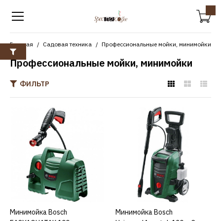
Главная
Садовая техника
Профессиональные мойки, минимойки
Профессиональные мойки, минимойки
ФИЛЬТР
BOSCH
Минимойка Bosch
EASYAQUATAK 100
10454р.
КУПИТЬ
Минимойка Bosch
КУПИТЬ
Минимойка Bosch
КУПИТЬ
ДОБАВИТЬ К СРАВНЕНИЮ