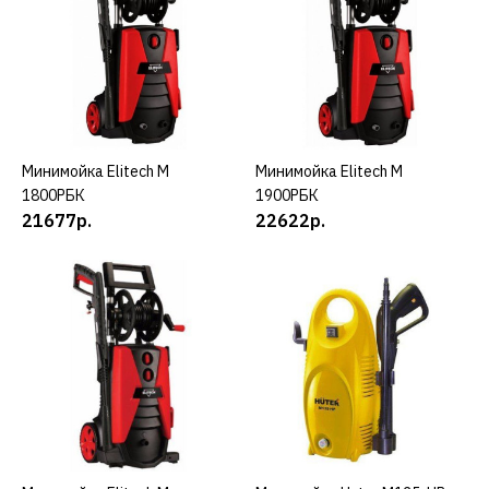
6045р.
КУПИТЬ
ДОБАВИТЬ К СРАВНЕНИЮ
ДОБАВИТЬ В ПОЖЕЛАНИЯ
Минимойка Elitech М
КУПИТЬ
Минимойка Elitech М
КУПИТЬ
1800РБК
1900РБК
CARVER
21677р.
22622р.
Минимойка CARVER CW-
1400 A
4057р.
КУПИТЬ
ДОБАВИТЬ К СРАВНЕНИЮ
ДОБАВИТЬ В ПОЖЕЛАНИЯ