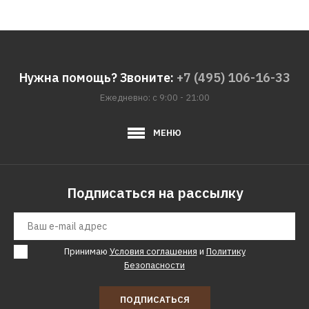
КУПИТЬ
ДОБАВИТЬ К СРАВНЕНИЮ
ДОБАВИТЬ В ПОЖЕЛАНИЯ
Нужна помощь? Звоните:
+7 (495) 106-16-33
Ежедневно: с 9:00 - 21:00
DAEWOO
Минимойка Daewoo DAW
400
МЕНЮ
8890р.
Подписаться на рассылку
КУПИТЬ
ДОБАВИТЬ К СРАВНЕНИЮ
Принимаю
Условия соглашения
и
Политику
ДОБАВИТЬ В ПОЖЕЛАНИЯ
Безопасности
ELITECH
ПОДПИСАТЬСЯ