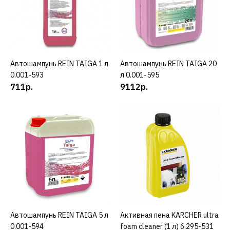
КУПИТЬ
ДОБАВИТЬ К СРАВНЕНИЮ
ДОБАВИТЬ В ПОЖЕЛАНИЯ
Автошампунь REIN TAIGA 1 л
КУПИТЬ
Автошампунь REIN TAIGA 20
КУПИТЬ
REIN
0.001-593
л 0.001-595
Автошампунь REIN
711р.
9112р.
SAVANNA 20 л 0.001-589
4772р.
КУПИТЬ
ДОБАВИТЬ К СРАВНЕНИЮ
ДОБАВИТЬ В ПОЖЕЛАНИЯ
Автошампунь REIN TAIGA 5 л
КУПИТЬ
Активная пена KARCHER ultra
КУПИТЬ
Автошампунь REIN TAIGA
0.001-594
foam cleaner (1 л) 6.295-531