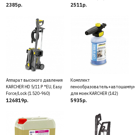
1 л 0.001-593
2385р.
2511р.
711р.
КУПИТЬ
ДОБАВИТЬ К СРАВНЕНИЮ
ДОБАВИТЬ В ПОЖЕЛАНИЯ
REIN
Автошампунь REIN TAIGA
Аппарат высокого давления
КУПИТЬ
Комплект
КУПИТЬ
20 л 0.001-595
KARCHER HD 5/11 P *EU, Easy
пенообразователь+автошампу
Force/Lock (1.520-960)
для моек KARCHER (142)
126819р.
5935р.
9112р.
КУПИТЬ
ДОБАВИТЬ К СРАВНЕНИЮ