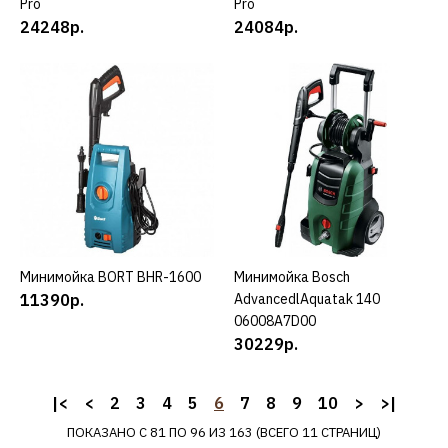
Pro
Pro
24248р.
24084р.
2511р.
КУПИТЬ
ДОБАВИТЬ К СРАВНЕНИЮ
ДОБАВИТЬ В ПОЖЕЛАНИЯ
KARCHER
Аппарат высокого
давления KARCHER HD
Минимойка BORT BHR-1600
КУПИТЬ
Минимойка Bosch
КУПИТЬ
5/11 P *EU, Easy
11390р.
AdvancedlAquatak 140
Force/Lock (1.520-960)
06008A7D00
30229р.
126819р.
|<
<
2
3
4
5
6
7
8
9
10
>
>|
КУПИТЬ
ПОКАЗАНО С 81 ПО 96 ИЗ 163 (ВСЕГО 11 СТРАНИЦ)