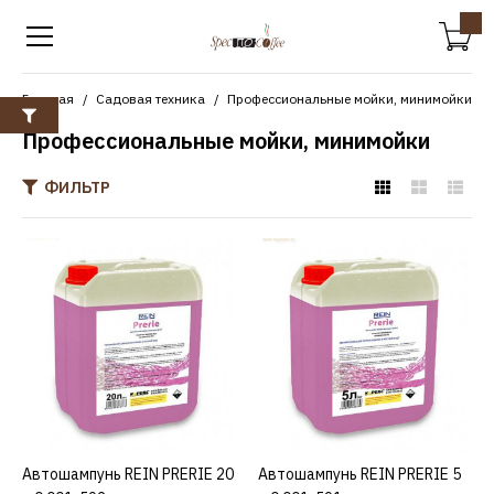
Главная
Садовая техника
Профессиональные мойки, минимойки
Профессиональные мойки, минимойки
ФИЛЬТР
REIN
Автошампунь REIN
PRERIE 20 л 0.001-592
7963р.
КУПИТЬ
Автошампунь REIN PRERIE 20
КУПИТЬ
Автошампунь REIN PRERIE 5
КУПИТЬ
ДОБАВИТЬ К СРАВНЕНИЮ