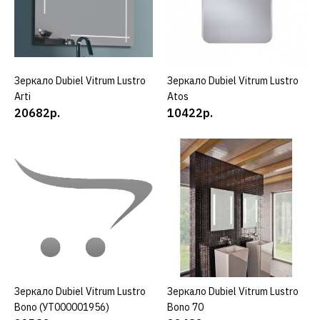
КУПИТЬ
ДОБАВИТЬ К СРАВНЕНИЮ
ДОБАВИТЬ В ПОЖЕЛАНИЯ
Зеркало Dubiel Vitrum Lustro
КУПИТЬ
Зеркало Dubiel Vitrum Lustro
КУПИТЬ
Arti
Atos
DUBIEL VITRUM
20682р.
10422р.
Зеркало Dubiel Vitrum
Lustro Alba
17982р.
КУПИТЬ
ДОБАВИТЬ К СРАВНЕНИЮ
ДОБАВИТЬ В ПОЖЕЛАНИЯ
Зеркало Dubiel Vitrum Lustro
КУПИТЬ
Зеркало Dubiel Vitrum Lustro
КУПИТЬ
Bono (УТ000001956)
Bono 70
DUBIEL VITRUM