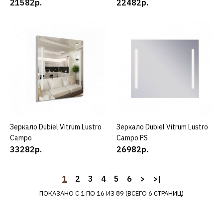
21582р.
22482р.
Зеркало Dubiel Vitrum
Lustro Ancona Grigio
71982р.
КУПИТЬ
ДОБАВИТЬ К СРАВНЕНИЮ
ДОБАВИТЬ В ПОЖЕЛАНИЯ
Зеркало Dubiel Vitrum Lustro
КУПИТЬ
Зеркало Dubiel Vitrum Lustro
КУПИТЬ
DUBIEL VITRUM
Campo
Campo PS
Зеркало Dubiel Vitrum
33282р.
26982р.
Lustro Ancona Perla
1
2
3
4
5
6
>
>|
89082р.
ПОКАЗАНО С 1 ПО 16 ИЗ 89 (ВСЕГО 6 СТРАНИЦ)
КУПИТЬ