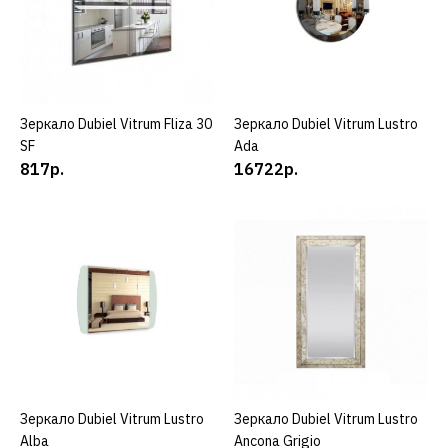
468р.
КУПИТЬ
ДОБАВИТЬ К СРАВНЕНИЮ
Зеркало Dubiel Vitrum Fliza 30
КУПИТЬ
Зеркало Dubiel Vitrum Lustro
КУПИТЬ
SF
Ada
ДОБАВИТЬ В ПОЖЕЛАНИЯ
817р.
16722р.
DUBIEL VITRUM
Зеркало Dubiel Vitrum
Fliza 30 CSF
817р.
КУПИТЬ
ДОБАВИТЬ К СРАВНЕНИЮ
Зеркало Dubiel Vitrum Lustro
КУПИТЬ
Зеркало Dubiel Vitrum Lustro
КУПИТЬ
ДОБАВИТЬ В ПОЖЕЛАНИЯ
Alba
Ancona Grigio