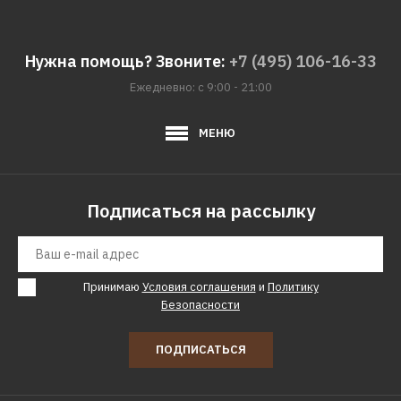
ДОБАВИТЬ К СРАВНЕНИЮ
ДОБАВИТЬ В ПОЖЕЛАНИЯ
Нужна помощь? Звоните:
+7 (495) 106-16-33
Ежедневно: с 9:00 - 21:00
DUBIEL VITRUM
Зеркало Dubiel Vitrum
Lustro Andromeda
МЕНЮ
148482р.
Подписаться на рассылку
КУПИТЬ
ДОБАВИТЬ К СРАВНЕНИЮ
Принимаю
Условия соглашения
и
Политику
ДОБАВИТЬ В ПОЖЕЛАНИЯ
Безопасности
DUBIEL VITRUM
ПОДПИСАТЬСЯ
Зеркало Dubiel Vitrum
Lustro Arti