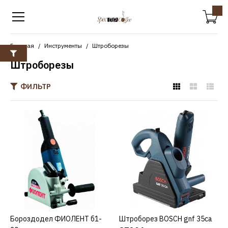
Главная
Инструменты
Штроборезы
Штроборезы
ФИЛЬТР
ФИОЛЕНТ
Бороздодел ФИОЛЕНТ
б1-30
7927р.
КУПИТЬ
Бороздодел ФИОЛЕНТ б1-
КУПИТЬ
Штроборез BOSCH gnf 35ca
КУПИТЬ
ДОБАВИТЬ К СРАВНЕНИЮ