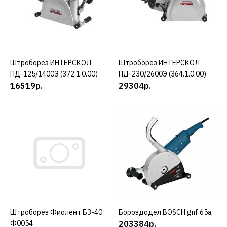
61216р.
КУПИТЬ
ДОБАВИТЬ К СРАВНЕНИЮ
Штроборез ИНТЕРСКОЛ
КУПИТЬ
Штроборез ИНТЕРСКОЛ
КУПИТЬ
ДОБАВИТЬ В ПОЖЕЛАНИЯ
ПД-125/1400Э (372.1.0.00)
ПД-230/2600Э (364.1.0.00)
16519р.
29304р.
PATRIOT
Штроборез PATRIOT AG
100 130301101
23022р.
КУПИТЬ
ДОБАВИТЬ К СРАВНЕНИЮ
ДОБАВИТЬ В ПОЖЕЛАНИЯ
Штроборез Фиолент Б3-40
Бороздодел BOSCH gnf 65a
КУПИТЬ
Ф0054
203384р.