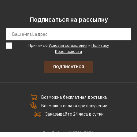
BOSCH
Бороздодел BOSCH gnf
65a
Подписаться на рассылку
203384р.
Принимаю
Условия соглашения
и
Политику
КУПИТЬ
Безопасности
ДОБАВИТЬ К СРАВНЕНИЮ
ПОДПИСАТЬСЯ
ДОБАВИТЬ В ПОЖЕЛАНИЯ
ФИОЛЕНТ
Бороздодел Фиолент Б4-
Возможна бесплатная доставка
70 Professional
Возможна оплата при получении
Заказывайте 24 часа в сутки
13742р.
СпецПоКофе © 2011-2026.