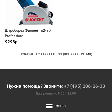
29304р.
КУПИТЬ
ДОБАВИТЬ К СРАВНЕНИЮ
ДОБАВИТЬ В ПОЖЕЛАНИЯ
Штроборез Фиолент Б2-30
КУПИТЬ
Professional
9298р.
ФИОЛЕНТ
Штроборез Фиолент Б3-
40 Ф0054
ПОКАЗАНО С 1 ПО 11 ИЗ 11 (ВСЕГО 1 СТРАНИЦ)
11055р.
КУПИТЬ
Нужна помощь? Звоните:
+7 (495) 106-16-33
Ежедневно: с 9:00 - 21:00
ДОБАВИТЬ К СРАВНЕНИЮ
ДОБАВИТЬ В ПОЖЕЛАНИЯ
МЕНЮ