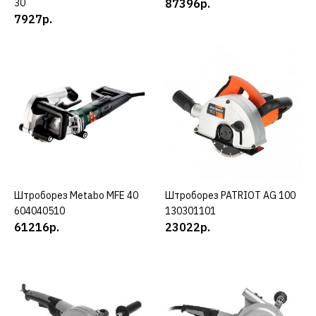
30
87396р.
ДОБАВИТЬ В ПОЖЕЛАНИЯ
7927р.
BOSCH
Штроборез BOSCH gnf
35ca
87396р.
КУПИТЬ
ДОБАВИТЬ К СРАВНЕНИЮ
Штроборез Metabo MFE 40
КУПИТЬ
Штроборез PATRIOT AG 100
КУПИТЬ
ДОБАВИТЬ В ПОЖЕЛАНИЯ
604040510
130301101
61216р.
23022р.
METABO
Штроборез Metabo MFE
40 604040510