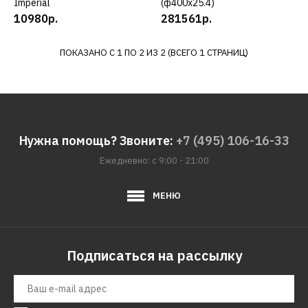
Imperial
(ф400х25.4)
ДОБАВИТЬ В ПОЖЕЛАНИЯ
10980р.
281561р.
HUSQVARNA
ПОКАЗАНО С 1 ПО 2 ИЗ 2 (ВСЕГО 1 СТРАНИЦ)
Бензорез HUSQVARNA
k970 (ф400х25.4)
281561р.
Нужна помощь? Звоните:
+7 (495) 106-16-33
КУПИТЬ
Ежедневно: с 9:00 - 21:00
ДОБАВИТЬ К СРАВНЕНИЮ
МЕНЮ
ДОБАВИТЬ В ПОЖЕЛАНИЯ
Подписаться на рассылку