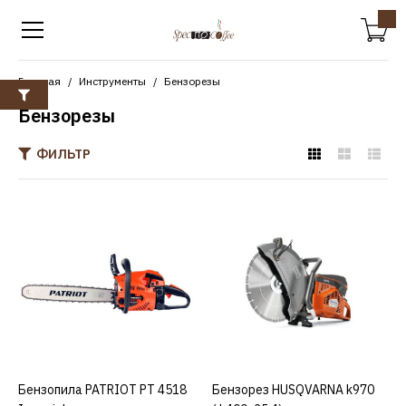
Главная
Инструменты
Бензорезы
Бензорезы
ФИЛЬТР
PATRIOT
Бензопила PATRIOT PT
4518 Imperial
10980р.
КУПИТЬ
Бензопила PATRIOT PT 4518
КУПИТЬ
Бензорез HUSQVARNA k970
КУПИТЬ
ДОБАВИТЬ К СРАВНЕНИЮ