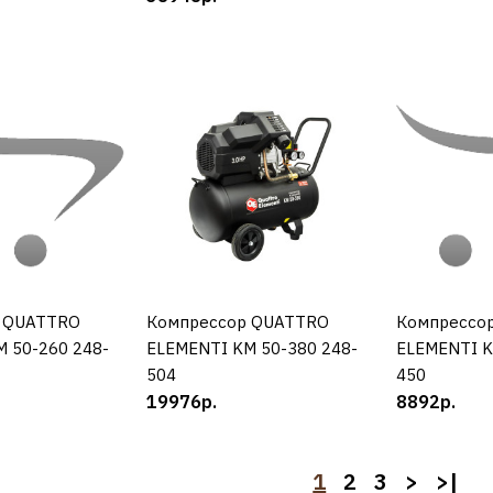
ДОБАВИТЬ К С
ДОБАВИТ
HYUNDAI
Компрессо
3050S
24451р.
 QUATTRO
УПИТЬ
Компрессор QUATTRO
КУПИТЬ
Компрессо
К
 50-260 248-
ELEMENTI KM 50-380 248-
ELEMENTI K
504
450
ДОБАВИТЬ К С
19976р.
8892р.
ДОБАВИТ
1
2
3
>
>|