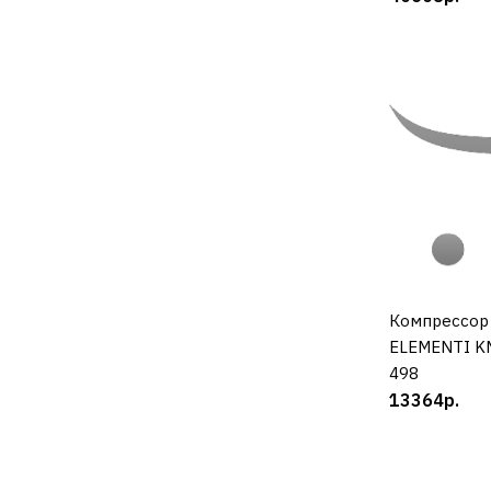
Компрессор
К
ELEMENTI KM
498
13364р.