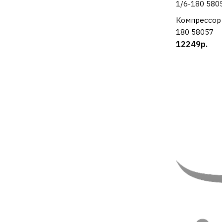
Компрессор 
К
180 58057
12249р.