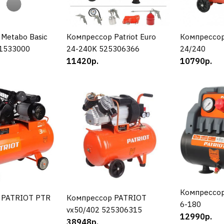
54648р.
Metabo Basic
УПИТЬ
Компрессор Patriot Euro
КУПИТЬ
Компрессор
К
01533000
24-240K 525306366
24/240
ДОБАВИТЬ К С
11420р.
10790р.
ДОБАВИТ
HYUNDAI
Компрессо
1406S
19964р.
Компрессо
К
 PATRIOT PTR
УПИТЬ
Компрессор PATRIOT
КУПИТЬ
6-180
vx50/402 525306315
12990р.
38948р.