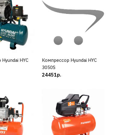
 Denzel РС 1/6-
КУПИТЬ
 Hyundai HYC
УПИТЬ
Компрессор Hyundai HYC
КУПИТЬ
3050S
РАВНЕНИЮ
24451р.
Ь В ПОЖЕЛАНИЯ
р ELITECH КПР
.2