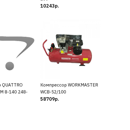
РАВНЕНИЮ
10243р.
Ь В ПОЖЕЛАНИЯ
р Hyundai HYC
р QUATTRO
УПИТЬ
Компрессор WORKMASTER
КУПИТЬ
КУПИТЬ
M 8-140 248-
WCB-52/100
58709р.
РАВНЕНИЮ
Ь В ПОЖЕЛАНИЯ