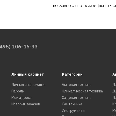
METABO
ПОКАЗАНО С 1 ПО 16 ИЗ 41 (ВСЕГО 3 С
Компрессо
250-24 W
56621р.
(495) 106-16-33
ДОБАВИТЬ К С
ДОБАВИТ
Личный кабинет
Категории
А
Личная информация
Бытовая техника
Д
Пароль
Климатическая техника
Д
PATRIOT
Мои адреса
Садовая техника
Д
Компрессор
История заказов
Сантехника
К
240K 525
Инструменты
М