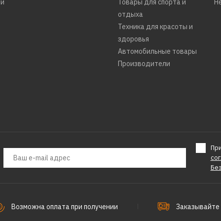
ти
Товары для спорта и
Н
отдыха
Техника для красоты и
11420р.
здоровья
Автомобильные товары
Производители
ДОБАВИТЬ К С
ДОБАВИТ
PATRIOT
Компрессор
Пр
24/240
со
Бе
10790р.
Возможна оплата при получении
Заказывайте 