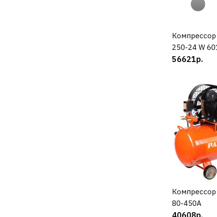
Компрессор 
К
250-24 W 6
56621р.
Компрессор
К
80-450А
40608р.