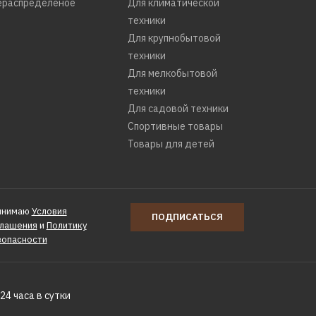
ераспределеное
Для климатической
техники
Для крупнобытовой
техники
Для мелкобытовой
КУПИТЬ
техники
Для садовой техники
РАВНЕНИЮ
Ь В ПОЖЕЛАНИЯ
Спортивные товары
Товары для детей
 Patriot EURO
инимаю
Условия
ПОДПИСАТЬСЯ
глашения
и
Политику
зопасности
24 часа в сутки