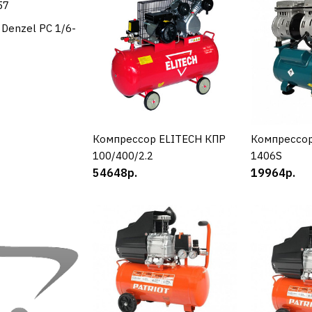
Компрессор
180 58057
Denzel РС 1/6-
УПИТЬ
12249р.
Компрессор ELITECH КПР
КУПИТЬ
Компрессор
К
100/400/2.2
1406S
ДОБАВИТЬ К С
54648р.
19964р.
ДОБАВИТ
ELITECH
Компрессо
100/400/2