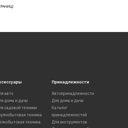
ТРАНИЦ)
р Metabo Basic
 601533000
КУПИТЬ
РАВНЕНИЮ
Ь В ПОЖЕЛАНИЯ
ксессуары
Принадлежности
ля авто
Автопринадлежности
ля дома и дачи
Для дома и дачи
ля садовой техники
Каталог
 Patriot Euro 24-
рупнобытовая техника
принадлежностей
306366
елкобытовая техника
Для инструментов