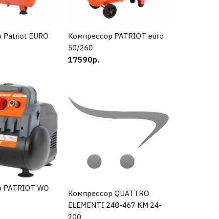
КУПИТЬ
 Patriot EURO
УПИТЬ
Компрессор PATRIOT euro
КУПИТЬ
50/260
РАВНЕНИЮ
17590р.
Ь В ПОЖЕЛАНИЯ
р Hyundai HYC
р PATRIOT WO
УПИТЬ
Компрессор QUATTRO
КУПИТЬ
КУПИТЬ
ELEMENTI 248-467 KM 24-
200