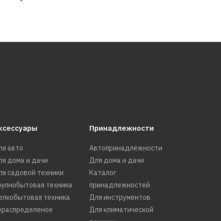
КУПИТЬ
РАВНЕНИЮ
Ь В ПОЖЕЛАНИЯ
ксессуары
Принадлежности
ля авто
Автопринадлежности
р CENTEK CT-
ля дома и дачи
Для дома и дачи
 (2шт в
ля садовой техники
Каталог
рупнобытовая техника
принадлежностей
елкобытовая техника
Для инструментов
ераспределеное
Для климатической