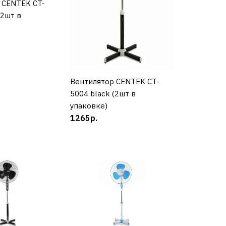
 CENTEK CT-
УПИТЬ
(2шт в
КУПИТЬ
РАВНЕНИЮ
Вентилятор CENTEK CT-
КУПИТЬ
Ь В ПОЖЕЛАНИЯ
5004 black (2шт в
упаковке)
1265р.
р BINATONE TF-