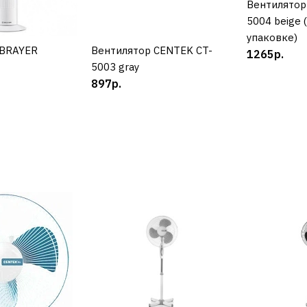
Вентилятор
К
5004 beige 
1490р.
упаковке)
 BRAYER
УПИТЬ
Вентилятор CENTEK CT-
КУПИТЬ
1265р.
5003 gray
897р.
ДОБАВИТЬ К С
ДОБАВИТ
BINATONE
Вентилято
0602
890р.