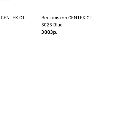
КУПИТЬ
РАВНЕНИЮ
 CENTEK CT-
УПИТЬ
Вентилятор CENTEK CT-
КУПИТЬ
Ь В ПОЖЕЛАНИЯ
5025 Blue
3003р.
р BRAYER
КУПИТЬ
РАВНЕНИЮ
Ь В ПОЖЕЛАНИЯ