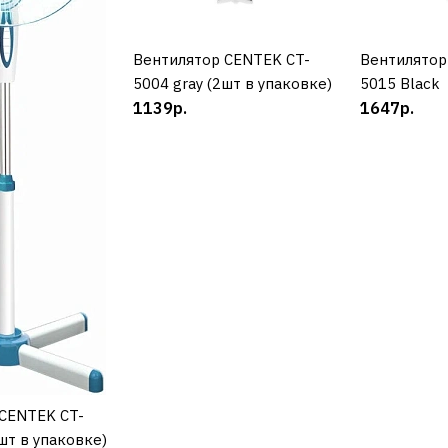
ДОБАВИТЬ К С
Вентилятор CENTEK CT-
КУПИТЬ
Вентилятор
К
ДОБАВИТ
5004 gray (2шт в упаковке)
5015 Black
1139р.
1647р.
Вентилято
BR4952BK
3002р.
ДОБАВИТЬ К С
ДОБАВИТ
CENTEK CT-
УПИТЬ
шт в упаковке)