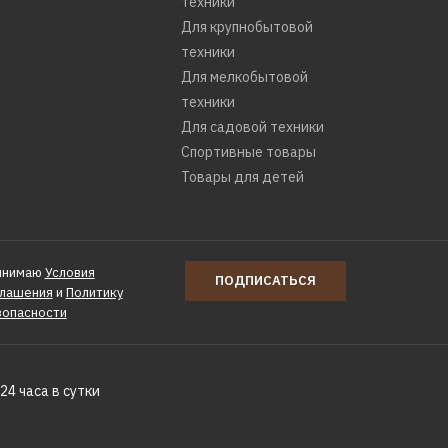
техники
Для крупнобытовой
техники
КУПИТЬ
Для мелкобытовой
техники
РАВНЕНИЮ
Для садовой техники
Ь В ПОЖЕЛАНИЯ
Спортивные товары
Товары для детей
инимаю
Условия
ПОДПИСАТЬСЯ
глашения
и
Политику
р CENTEK CT-
зопасности
 (2шт в
24 часа в сутки