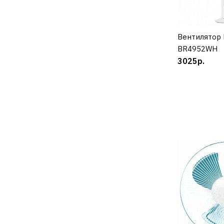
Вентилятор
К
BR4952WH
3025р.