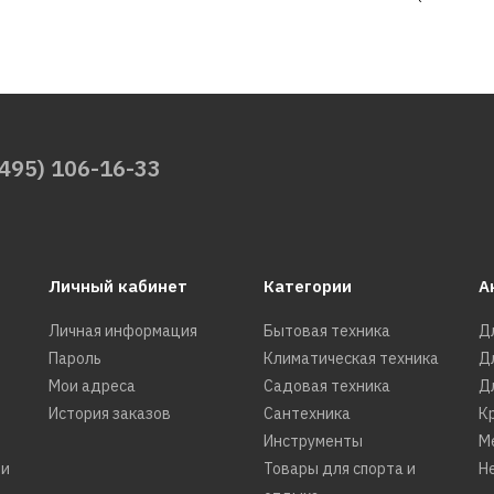
5003 gray
897р.
(495) 106-16-33
ДОБАВИТЬ К С
ДОБАВИТ
Личный кабинет
Категории
А
CENTEK
Личная информация
Бытовая техника
Д
Вентилято
Пароль
Климатическая техника
Д
5004 beige
Мои адреса
Садовая техника
Д
упаковке)
История заказов
Сантехника
К
Инструменты
М
ти
Товары для спорта и
Н