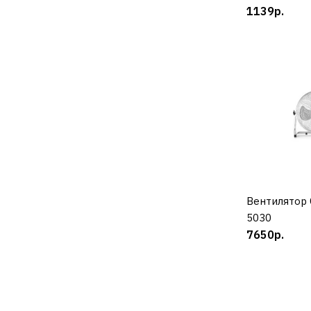
1139р.
Вентилятор 
К
5030
7650р.