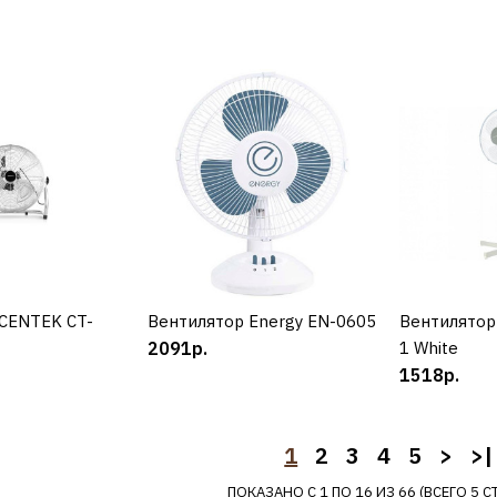
BRAYER
Вентилято
BR4952W
3025р.
CENTEK CT-
УПИТЬ
Вентилятор Energy EN-0605
КУПИТЬ
Вентилятор
К
ДОБАВИТЬ К С
2091р.
1 White
ДОБАВИТ
1518р.
CENTEK
1
2
3
4
5
>
>|
Вентилято
ПОКАЗАНО С 1 ПО 16 ИЗ 66 (ВСЕГО 5 С