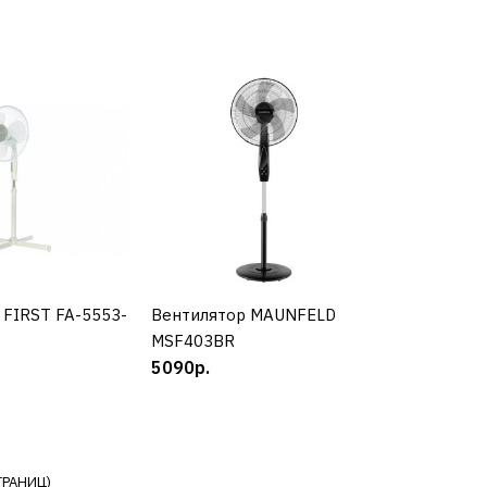
р BRAYER
H
КУПИТЬ
 FIRST FA-5553-
УПИТЬ
Вентилятор MAUNFELD
КУПИТЬ
РАВНЕНИЮ
MSF403BR
Ь В ПОЖЕЛАНИЯ
5090р.
р CENTEK CT-
ТРАНИЦ)