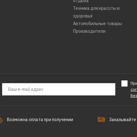
отдыха
1265р.
Техника для красоты и
здоровья
Автомобильные товары
Производители
ДОБАВИТЬ К С
ДОБАВИТ
Пр
CENTEK
со
Вентилято
Бе
5004 black
упаковке)
Возможна оплата при получении
Заказывайте 