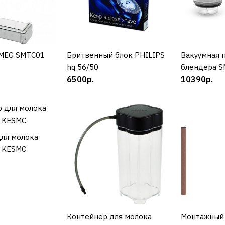
Аксессуа
13490р.
SMEG SMTC01
УПИТЬ
Бритвенный блок PHILIPS
КУПИТЬ
Вакуумная 
К
hq 56/50
блендера S
6500р.
10390р.
ДОБАВИТЬ К С
ДОБАВИТ
ля молока
УПИТЬ
 KESMC
SMEG
Аксессуар
Контейнер для молока
КУПИТЬ
Монтажный
К