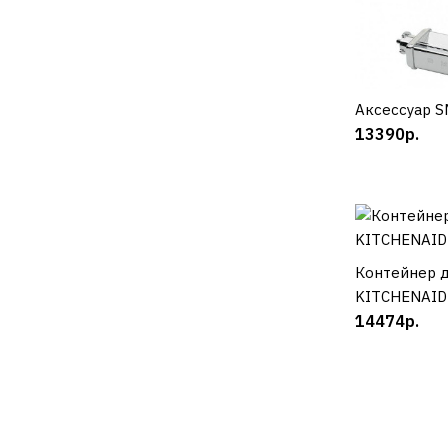
Аксессуар 
К
13390р.
Контейнер д
К
KITCHENAID
14474р.