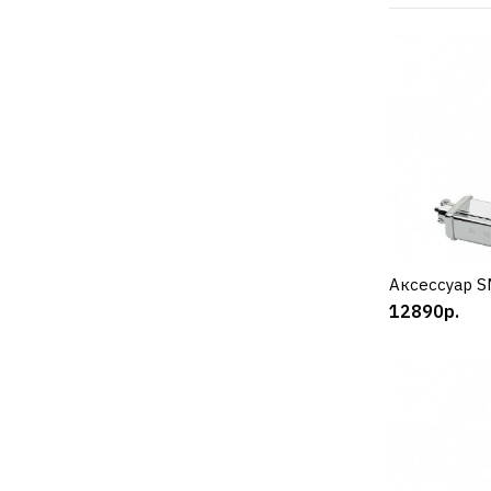
Аксессуар 
К
12890р.