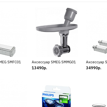
SMEG
Аксессуар
12890р.
SMEG SMFC01
УПИТЬ
Аксессуар SMEG SMMG01
КУПИТЬ
Аксессуар 
К
13490р.
34990р.
ДОБАВИТЬ К С
ДОБАВИТ
SMEG