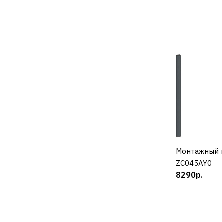
Монтажный 
К
ZC045AY0
8290р.