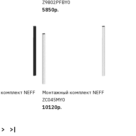
Z9802PFBY0
5850р.
КУПИТЬ
РАВНЕНИЮ
Ь В ПОЖЕЛАНИЯ
 SMEG SMSC01
 комплект NEFF
УПИТЬ
Монтажный комплект NEFF
КУПИТЬ
ZC045MY0
10120р.
КУПИТЬ
>
>|
РАВНЕНИЮ