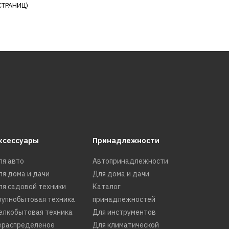
СТРАНИЦ)
Ь В ПОЖЕЛАНИЯ
 SMEG SMTC01
ксессуары
Принадлежности
КУПИТЬ
ля авто
Автопринадлежности
ля дома и дачи
Для дома и дачи
РАВНЕНИЮ
Ь В ПОЖЕЛАНИЯ
ля садовой техники
Каталог
рупнобытовая техника
принадлежностей
елкобытовая техника
Для инструментов
ераспределеное
Для климатической