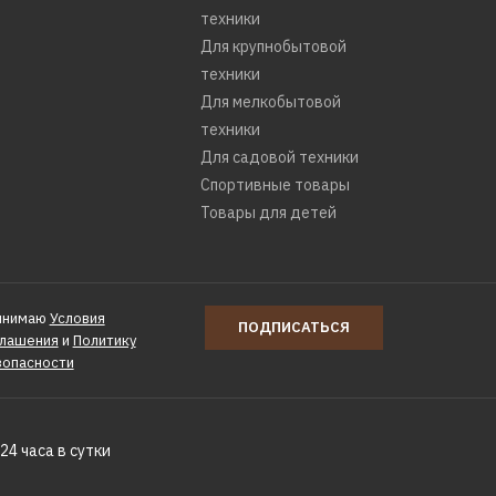
техники
й блок PHILIPS
Для крупнобытовой
техники
Для мелкобытовой
техники
Для садовой техники
Спортивные товары
Товары для детей
КУПИТЬ
РАВНЕНИЮ
Ь В ПОЖЕЛАНИЯ
инимаю
Условия
ПОДПИСАТЬСЯ
глашения
и
Политику
зопасности
 помпа для
24 часа в сутки
SMEG VPC01