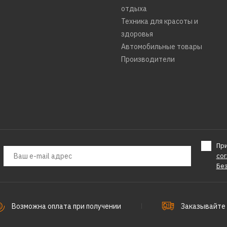
PHILIPS
отдыха
Бритвенны
Техника для красоты и
hq 56/50
здоровья
Автомобильные товары
Производители
6500р.
ДОБАВИТЬ К С
ДОБАВИТ
Пр
со
Бе
SMEG
Вакуумная
Возможна оплата при получении
Заказывайте 
блендера 