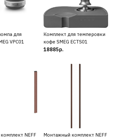
р SMEG SMMG01
помпа для
УПИТЬ
Комплект для темперовки
КУПИТЬ
MEG VPC01
кофе SMEG ECTS01
КУПИТЬ
18885р.
РАВНЕНИЮ
Ь В ПОЖЕЛАНИЯ
 SMEG SMPC01
 комплект NEFF
УПИТЬ
Монтажный комплект NEFF
КУПИТЬ