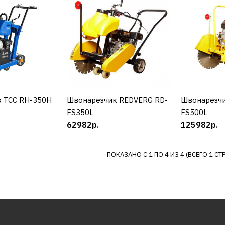
ТСС
Резчик шв
117103р
в ТСС RH-350H
УПИТЬ
Швонарезчик REDVERG RD-
КУПИТЬ
Швонарезчи
К
FS350L
FS500L
ДОБАВИТЬ К С
62982р.
125982р.
ДОБАВИТ
ПОКАЗАНО С 1 ПО 4 ИЗ 4 (ВСЕГО 1 СТ
REDVERG
Швонарез
FS350L