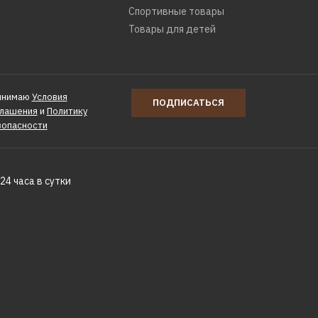
КУПИТЬ
Спортивные товары
Товары для детей
РАВНЕНИЮ
Ь В ПОЖЕЛАНИЯ
инимаю
Условия
ПОДПИСАТЬСЯ
глашения
и
Политику
ик RedVerg RD-
зопасности
24 часа в сутки
КУПИТЬ
РАВНЕНИЮ
Ь В ПОЖЕЛАНИЯ