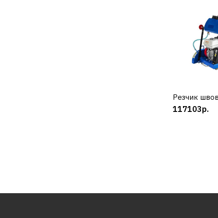
Резчик шво
К
117103р.