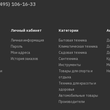
(495) 106-16-33
62982р.
Личный кабинет
Категории
А
ДОБАВИТЬ К С
Личная информация
Бытовая техника
Д
ДОБАВИТ
Пароль
Климатическая техника
Д
Мои адреса
Садовая техника
Д
История заказов
Сантехника
К
REDVERG
Инструменты
М
Швонарез
ти
Товары для спорта и
Н
FS500L
отдыха
Техника для красоты и
здоровья
Автомобильные товары
125982р
Производители