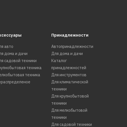
КУПИТЬ
ксессуары
Принадлежности
РАВНЕНИЮ
ля авто
Автопринадлежности
Ь В ПОЖЕЛАНИЯ
ля дома и дачи
Для дома и дачи
ля садовой техники
Каталог
рупнобытовая техника
принадлежностей
елкобытовая техника
Для инструментов
чик REDVERG RD-
ераспределеное
Для климатической
техники
Для крупнобытовой
техники
Для мелкобытовой
.
техники
Для садовой техники