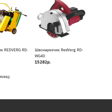
ов ТСС RH-350H
.
КУПИТЬ
к REDVERG RD-
УПИТЬ
Швонарезчик RedVerg RD-
КУПИТЬ
WG40
РАВНЕНИЮ
15282р.
Ь В ПОЖЕЛАНИЯ
РАНИЦ)
чик REDVERG RD-