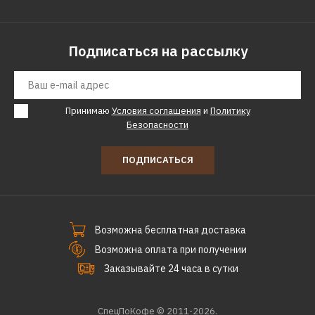
КУПИТЬ
ДОБАВИТЬ К СРАВНЕНИЮ
Подписаться на рассылку
ДОБАВИТЬ В ПОЖЕЛАНИЯ
QYRON
Принимаю
Условия соглашения
и
Политику
Пылесос QYRON VC301
Безопасности
ПОДПИСАТЬСЯ
24840р.
КУПИТЬ
ДОБАВИТЬ К СРАВНЕНИЮ
Возможна бесплатная доставка
ДОБАВИТЬ В ПОЖЕЛАНИЯ
Возможна оплата при получении
Заказывайте 24 часа в сутки
QYRON
СпецПоКофе © 2011-2026.