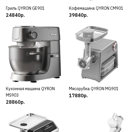
11880р.
Гриль QYRON GE901
КУПИТЬ
Кофемашина QYRON CM901
КУПИТЬ
24840р.
39840р.
КУПИТЬ
ДОБАВИТЬ К СРАВНЕНИЮ
ДОБАВИТЬ В ПОЖЕЛАНИЯ
Кухонная машина QYRON
КУПИТЬ
Мясорубка QYRON MG901
КУПИТЬ
MS903
17880р.
QYRON
28860р.
Гриль QYRON GE601
15840р.