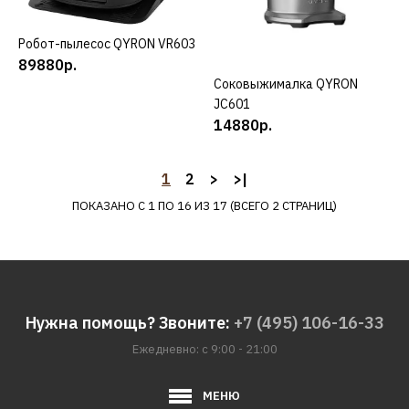
ДОБАВИТЬ В ПОЖЕЛАНИЯ
Робот-пылесос QYRON VR603
КУПИТЬ
QYRON
89880р.
Мясорубка QYRON MG901
Соковыжималка QYRON
КУПИТЬ
JC601
14880р.
17880р.
1
2
>
>|
КУПИТЬ
ПОКАЗАНО С 1 ПО 16 ИЗ 17 (ВСЕГО 2 СТРАНИЦ)
ДОБАВИТЬ К СРАВНЕНИЮ
ДОБАВИТЬ В ПОЖЕЛАНИЯ
QYRON
Мясорубка QYRON MG902
Нужна помощь? Звоните:
+7 (495) 106-16-33
Ежедневно: с 9:00 - 21:00
24840р.
МЕНЮ