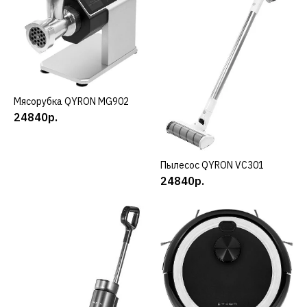
КУПИТЬ
ДОБАВИТЬ К СРАВНЕНИЮ
ДОБАВИТЬ В ПОЖЕЛАНИЯ
QYRON
Мясорубка QYRON MG902
КУПИТЬ
Гриль QYRON GE901
24840р.
24840р.
Пылесос QYRON VC301
КУПИТЬ
24840р.
КУПИТЬ
ДОБАВИТЬ К СРАВНЕНИЮ
ДОБАВИТЬ В ПОЖЕЛАНИЯ
QYRON
Кофемашина QYRON
CM901