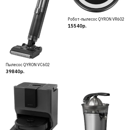
Робот-пылесос QYRON VR602
КУПИТЬ
39840р.
15540р.
КУПИТЬ
ДОБАВИТЬ К СРАВНЕНИЮ
ДОБАВИТЬ В ПОЖЕЛАНИЯ
Пылесос QYRON VC602
КУПИТЬ
QYRON
39840р.
Кухонная машина QYRON
MS903
28860р.
КУПИТЬ
ДОБАВИТЬ К СРАВНЕНИЮ