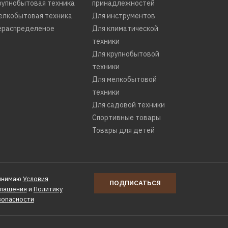
рупнобытовая техника
принадлежностей
елкобытовая техника
Для инструментов
ераспределеное
Для климатической
техники
Для крупнобытовой
техники
Для мелкобытовой
техники
Для садовой техники
Спортивные товары
Товары для детей
инимаю
Условия
ПОДПИСАТЬСЯ
глашения
и
Политику
зопасности