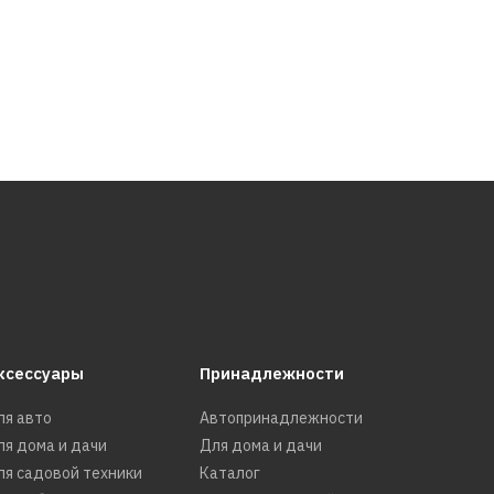
29704р.
ксессуары
Принадлежности
ля авто
Автопринадлежности
ля дома и дачи
Для дома и дачи
ля садовой техники
Каталог