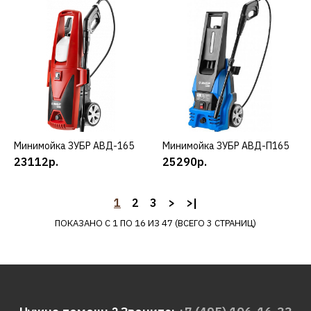
ГКЛ-4336-42
32480р.
КУПИТЬ
ДОБАВИТЬ К СРАВНЕНИЮ
ДОБАВИТЬ В ПОЖЕЛАНИЯ
Минимойка ЗУБР АВД-165
КУПИТЬ
Минимойка ЗУБР АВД-П165
КУПИТЬ
23112р.
25290р.
ЗУБР
Газонокосилка ЗУБР
ГС-33-1310
1
2
3
>
>|
ПОКАЗАНО С 1 ПО 16 ИЗ 47 (ВСЕГО 3 СТРАНИЦ)
9640р.
КУПИТЬ
ДОБАВИТЬ К СРАВНЕНИЮ