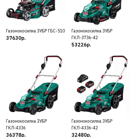
27460р.
КУПИТЬ
ДОБАВИТЬ К СРАВНЕНИЮ
Газонокосилка ЗУБР ГБС-510
КУПИТЬ
Газонокосилка ЗУБР
КУПИТЬ
37630р.
ГКЛ-3736-42
ДОБАВИТЬ В ПОЖЕЛАНИЯ
53226р.
ЗУБР
Газонокосилка ЗУБР
ГБС-460
32610р.
КУПИТЬ
ДОБАВИТЬ К СРАВНЕНИЮ
Газонокосилка ЗУБР
КУПИТЬ
Газонокосилка ЗУБР
КУПИТЬ
ДОБАВИТЬ В ПОЖЕЛАНИЯ
ГКЛ-4336
ГКЛ-4336-42
36378р.
32480р.