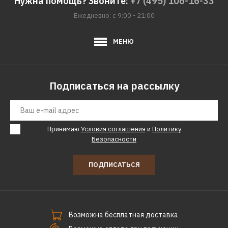
Нужна помощь? Звоните:
+7 (495) 106-16-33
ДОБАВИТЬ В ПОЖЕЛАНИЯ
Ежедневно: с 9:00 - 21:00
ЗУБР
МЕНЮ
Газонокосилка ЗУБР
ГСЦ-38-1700
Подписаться на рассылку
12820р.
КУПИТЬ
Принимаю
Условия соглашения
и
Политику
Безопасности
ДОБАВИТЬ К СРАВНЕНИЮ
ДОБАВИТЬ В ПОЖЕЛАНИЯ
ПОДПИСАТЬСЯ
ЗУБР
Газонокосилка ЗУБР
ГСЦ-42-2000
Возможна бесплатная доставка