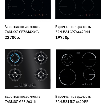
КУПИТЬ
ДОБАВИТЬ К СРАВНЕНИЮ
ДОБАВИТЬ В ПОЖЕЛАНИЯ
Варочная поверхность
КУПИТЬ
Варочная поверхность
КУПИТЬ
ZANUSSI
ZANUSSI CPZ64420KC
ZANUSSI CPZ64420KM
Варочная панель
22700р.
19750р.
ZANUSSI ZEV56140XB
12680р.
КУПИТЬ
ДОБАВИТЬ К СРАВНЕНИЮ
ДОБАВИТЬ В ПОЖЕЛАНИЯ
Варочная поверхность
КУПИТЬ
ZANUSSI
Варочная поверхность
КУПИТЬ
ZANUSSI GPZ 263 LK
Варочная поверхность
ZANUSSI IKZ 6420 BB