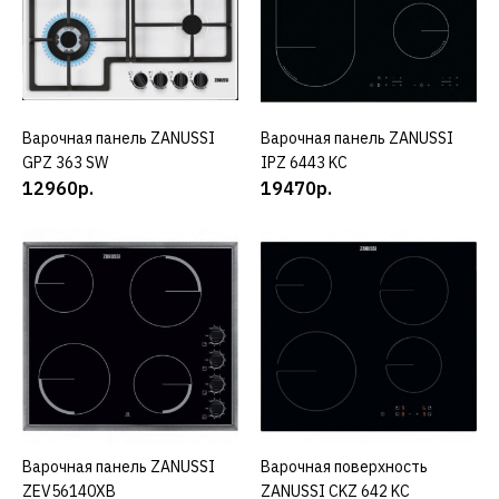
15460р.
КУПИТЬ
ДОБАВИТЬ К СРАВНЕНИЮ
Варочная панель ZANUSSI
КУПИТЬ
Варочная панель ZANUSSI
КУПИТЬ
ДОБАВИТЬ В ПОЖЕЛАНИЯ
GPZ 363 SW
IPZ 6443 KC
12960р.
19470р.
ZANUSSI
Варочная панель
ZANUSSI GPZ 363 SS
14960р.
КУПИТЬ
ДОБАВИТЬ К СРАВНЕНИЮ
ДОБАВИТЬ В ПОЖЕЛАНИЯ
Варочная панель ZANUSSI
КУПИТЬ
Варочная поверхность
КУПИТЬ
ZEV56140XB
ZANUSSI CKZ 642 KC