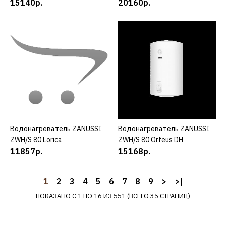
15140р.
20160р.
ZANUSSI CKZ 642 KC
16480р.
КУПИТЬ
ДОБАВИТЬ К СРАВНЕНИЮ
ДОБАВИТЬ В ПОЖЕЛАНИЯ
ZANUSSI
Водонагреватель ZANUSSI
КУПИТЬ
Водонагреватель ZANUSSI
КУПИТЬ
Варочная поверхность
ZWH/S 80 Lorica
ZWH/S 80 Orfeus DH
ZANUSSI CKZ6432KM
11857р.
15168р.
1
2
3
4
5
6
22400р.
7
8
9
>
>|
ПОКАЗАНО С 1 ПО 16 ИЗ 551 (ВСЕГО 35 СТРАНИЦ)
КУПИТЬ
ДОБАВИТЬ К СРАВНЕНИЮ