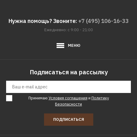
ДОБАВИТЬ В ПОЖЕЛАНИЯ
Нужна помощь? Звоните:
+7 (495) 106-16-33
ZANUSSI
Ежедневно: с 9:00 - 21:00
Варочная поверхность
ZANUSSI CPZ643KM
МЕНЮ
18010р.
Подписаться на рассылку
КУПИТЬ
ДОБАВИТЬ К СРАВНЕНИЮ
ДОБАВИТЬ В ПОЖЕЛАНИЯ
Принимаю
Условия соглашения
и
Политику
Безопасности
ZANUSSI
Варочная поверхность
ПОДПИСАТЬСЯ
ZANUSSI CPZ64420KC