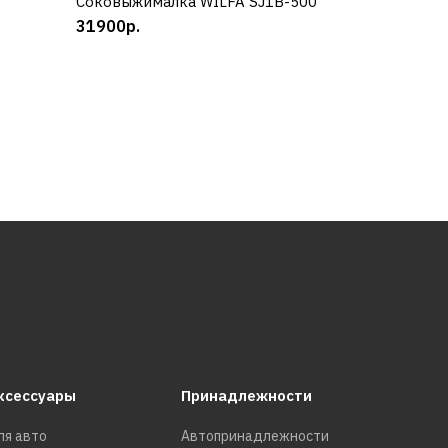
Соковыжималка WILFA SJ1B-500
КУПИТЬ
31900р.
SWA-
ксессуары
Принадлежности
ля авто
Автопринадлежности