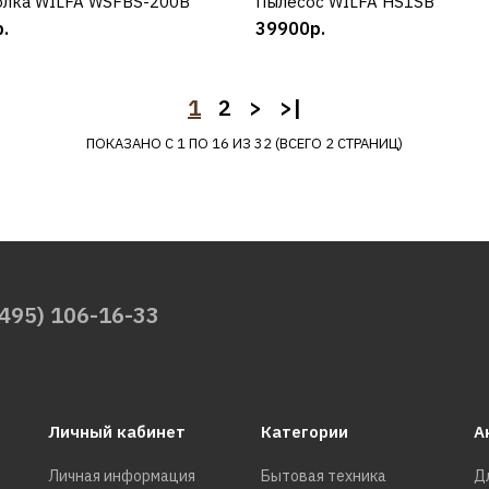
лка WILFA WSFBS-200B
КУПИТЬ
Пылесос WILFA HS1SB
КУПИТЬ
.
39900р.
WILFA
Вафельница WILFA W
1
2
>
>|
516 W
ПОКАЗАНО С 1 ПО 16 ИЗ 32 (ВСЕГО 2 СТРАНИЦ)
15490р.
КУПИТЬ
(495) 106-16-33
ДОБАВИТЬ К СРАВНЕНИЮ
ДОБАВИТЬ В ПОЖЕЛАНИЯ
Личный кабинет
Категории
А
WILFA
Измельчитель WILFA
Личная информация
Бытовая техника
Д