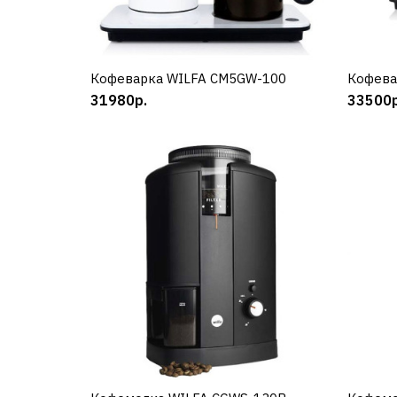
Кофеварка WILFA CM5GW-100
КУПИТЬ
Кофева
31980р.
33500р