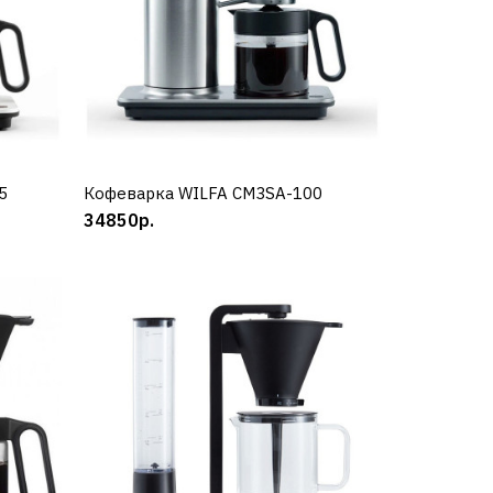
5
Кофеварка WILFA CM3SA-100
КУПИТЬ
34850р.
A-