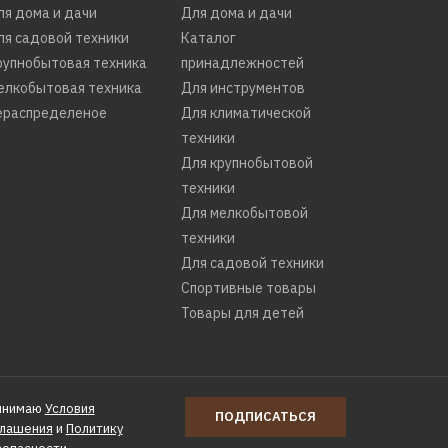
ля дома и дачи
Для дома и дачи
ля садовой техники
Каталог
рупнобытовая техника
принадлежностей
елкобытовая техника
Для инструментов
ераспределеное
Для климатической
техники
Для крупнобытовой
техники
Для мелкобытовой
техники
Для садовой техники
Спортивные товары
Товары для детей
WA-
инимаю
Условия
ПОДПИСАТЬСЯ
глашения
и
Политику