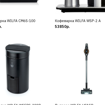
КУПИТЬ
ДОБАВИТЬ К СРАВНЕНИЮ
ДОБАВИТЬ В ПОЖЕЛАНИЯ
рка WILFA CM6S-100
КУПИТЬ
Кофеварка WILFA WSP-2 A
КУПИТЬ
.
53850р.
WILFA
Вафельница WILFA W
516 W
17850р.
КУПИТЬ
ДОБАВИТЬ К СРАВНЕНИЮ
ДОБАВИТЬ В ПОЖЕЛАНИЯ