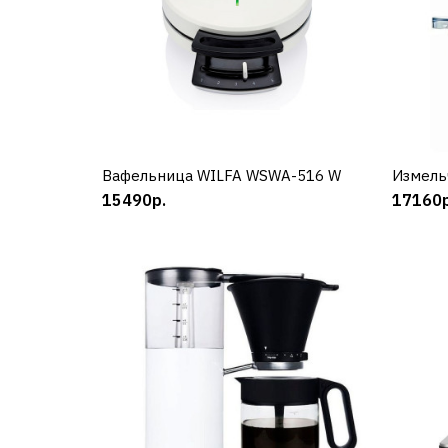
Вафельница WILFA WSWA-516 W
КУПИТЬ
Измель
15490р.
17160р