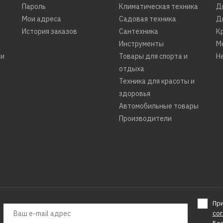
MC3B-400 S
Пароль
Климатическая техника
Д
Мои адреса
Садовая техника
Д
История заказов
Сантехника
К
Инструменты
М
17160р.
ти
Товары для спорта и
Н
отдыха
КУПИТЬ
Техника для красоты и
здоровья
ДОБАВИТЬ К СРАВНЕНИЮ
Автомобильные товары
ДОБАВИТЬ В ПОЖЕЛАНИЯ
Производители
WILFA
Кофеварка WILFA CM2
125
Пр
со