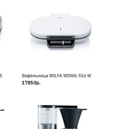
00
S
Вафельница WILFA WDWA-516 W
КУПИТЬ
17850р.
A-