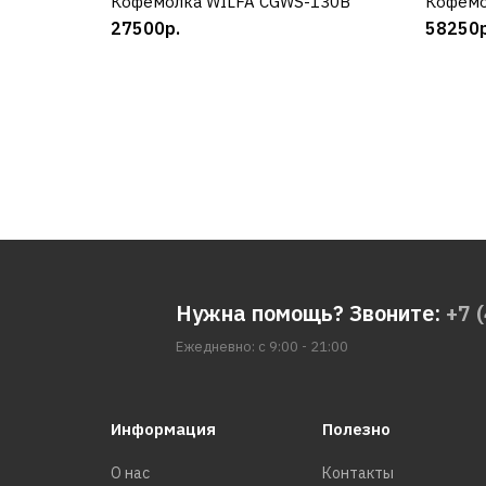
Кофемолка WILFA CGWS-130B
КУПИТЬ
Кофемо
27500р.
58250р
Нужна помощь? Звоните:
+7 
Ежедневно: с 9:00 - 21:00
Информация
Полезно
О нас
Контакты