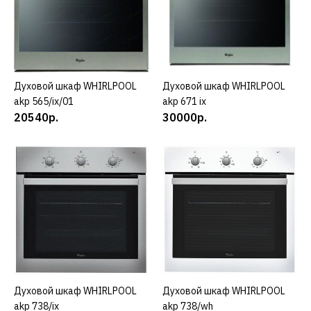
181790р.
КУПИТЬ
ДОБАВИТЬ К СРАВНЕНИЮ
Духовой шкаф WHIRLPOOL
КУПИТЬ
Духовой шкаф WHIRLPOOL
КУПИТЬ
ДОБАВИТЬ В ПОЖЕЛАНИЯ
akp 565/ix/01
akp 671 ix
20540р.
30000р.
WHIRLPOOL
Духовой шкаф
WHIRLPOOL akp 560/ix/01
21740р.
КУПИТЬ
ДОБАВИТЬ К СРАВНЕНИЮ
ДОБАВИТЬ В ПОЖЕЛАНИЯ
Духовой шкаф WHIRLPOOL
КУПИТЬ
Духовой шкаф WHIRLPOOL
КУПИТЬ
akp 738/ix
akp 738/wh