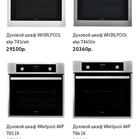
КУПИТЬ
ДОБАВИТЬ К СРАВНЕНИЮ
ДОБАВИТЬ В ПОЖЕЛАНИЯ
Духовой шкаф WHIRLPOOL
КУПИТЬ
Духовой шкаф WHIRLPOOL
КУПИТЬ
WHIRLPOOL
akp 745/wh
akp 7460/ix
Духовой шкаф
29100р.
20360р.
WHIRLPOOL akp 738/ix
17300р.
КУПИТЬ
ДОБАВИТЬ К СРАВНЕНИЮ
ДОБАВИТЬ В ПОЖЕЛАНИЯ
Духовой шкаф Whirlpool AKP
КУПИТЬ
WHIRLPOOL
Духовой шкаф Whirlpool AKP
КУПИТЬ
785 IX
Духовой шкаф
786 IX