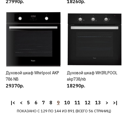
27990р.
18260р.
WHIRLPOOL akp 738/wh
17360р.
КУПИТЬ
ДОБАВИТЬ К СРАВНЕНИЮ
ДОБАВИТЬ В ПОЖЕЛАНИЯ
WHIRLPOOL
Духовой шкаф Whirlpool AKP
КУПИТЬ
Духовой шкаф WHIRLPOOL
КУПИТЬ
Духовой шкаф Whirlpool
786 NB
akp738/nb
AKP 742 IX
29370р.
18290р.
|<
<
5
6
7
8
9
28090р.
10
11
12
13
>
>|
ПОКАЗАНО С 129 ПО 144 ИЗ 891 (ВСЕГО 56 СТРАНИЦ)
КУПИТЬ
ДОБАВИТЬ К СРАВНЕНИЮ