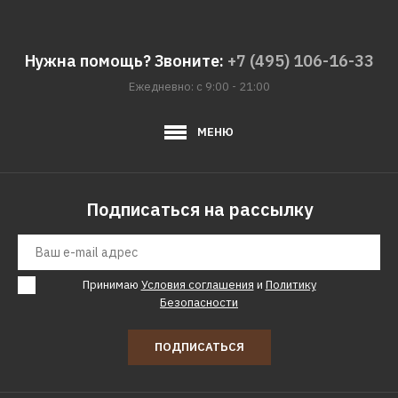
ДОБАВИТЬ В ПОЖЕЛАНИЯ
Нужна помощь? Звоните:
+7 (495) 106-16-33
WHIRLPOOL
Ежедневно: с 9:00 - 21:00
Духовой шкаф
WHIRLPOOL akp 745/nb
МЕНЮ
20300р.
Подписаться на рассылку
КУПИТЬ
ДОБАВИТЬ К СРАВНЕНИЮ
ДОБАВИТЬ В ПОЖЕЛАНИЯ
Принимаю
Условия соглашения
и
Политику
Безопасности
WHIRLPOOL
Духовой шкаф
ПОДПИСАТЬСЯ
WHIRLPOOL akp 745/wh