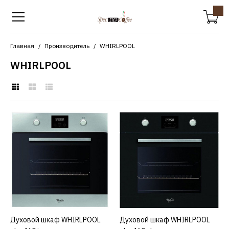
Главная
Производитель
WHIRLPOOL
WHIRLPOOL
WHIRLPOOL
Духовой шкаф
WHIRLPOOL akp 460 ix
18200р.
КУПИТЬ
Духовой шкаф WHIRLPOOL
КУПИТЬ
Духовой шкаф WHIRLPOOL
КУПИТЬ
ДОБАВИТЬ К СРАВНЕНИЮ