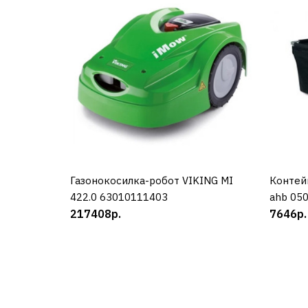
Газонокосилка-робот VIKING MI
КУПИТЬ
Контей
422.0 63010111403
ahb 05
217408р.
7646р.