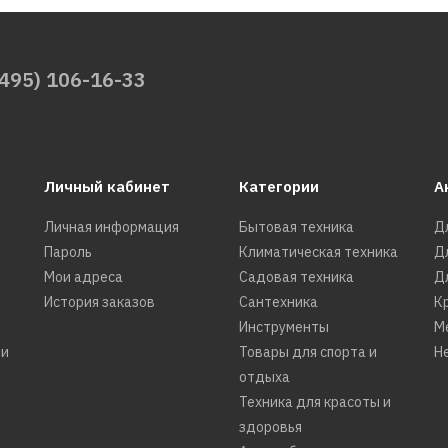
7646р.
(495) 106-16-33
КУПИТЬ
ДОБАВИТЬ К СРАВНЕНИЮ
ДОБАВИТЬ В ПОЖЕЛАНИЯ
Личный кабинет
Категории
А
Личная информация
Бытовая техника
Д
Пароль
Климатическая техника
Д
Мои адреса
Садовая техника
Д
История заказов
Сантехника
К
Инструменты
М
ти
Товары для спорта и
Н
отдыха
Техника для красоты и
здоровья