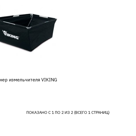
Газонокосилка-робот
VIKING MI 422.0
63010111403
217408р.
КУПИТЬ
нер измельчителя VIKING
КУПИТЬ
ДОБАВИТЬ К СРАВНЕНИЮ
0
ДОБАВИТЬ В ПОЖЕЛАНИЯ
VIKING
ПОКАЗАНО С 1 ПО 2 ИЗ 2 (ВСЕГО 1 СТРАНИЦ)
Контейнер измельчите
VIKING ahb 050