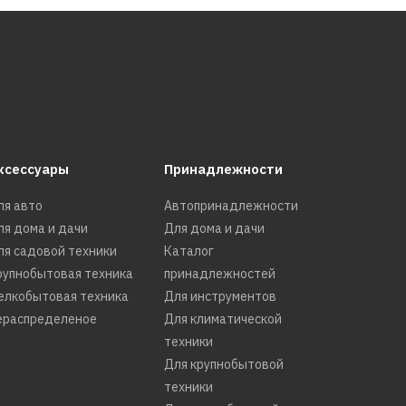
ксессуары
Принадлежности
ля авто
Автопринадлежности
ля дома и дачи
Для дома и дачи
ля садовой техники
Каталог
рупнобытовая техника
принадлежностей
елкобытовая техника
Для инструментов
ераспределеное
Для климатической
техники
Для крупнобытовой
техники