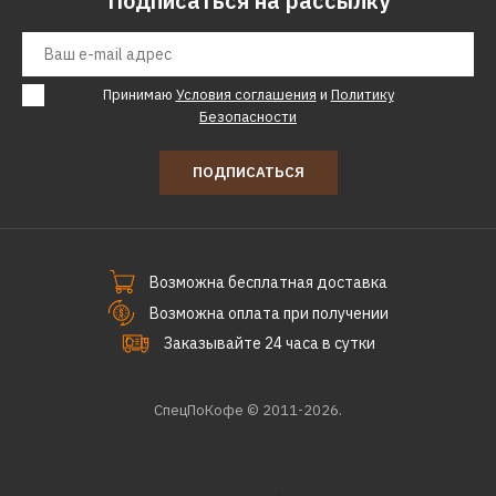
Подписаться на рассылку
поддонов прозрачный
21420р.
Принимаю
Условия соглашения
и
Политику
Безопасности
КУПИТЬ
ПОДПИСАТЬСЯ
ДОБАВИТЬ К СРАВНЕНИЮ
ДОБАВИТЬ В ПОЖЕЛАНИЯ
ВЕТЕРОК
Возможна бесплатная доставка
Сушилка для овощей
Возможна оплата при получении
ВЕТЕРОК ЭСОФ-0.6/220 5
поддонов прозрачный
Заказывайте 24 часа в сутки
СпецПоКофе © 2011-2026.
22080р.
КУПИТЬ