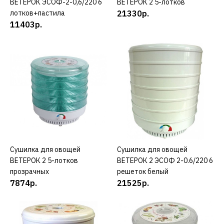
ВЕТЕРОК ЭСОФ-2-0,6/220 6
ВЕТЕРОК 2 5-лотков
ДОБАВИТЬ К СРАВНЕНИЮ
лотков+пастила
21330р.
ДОБАВИТЬ В ПОЖЕЛАНИЯ
11403р.
ВЕТЕРОК
Сушилка для овощей
ВЕТЕРОК 2 5-лотков
21330р.
КУПИТЬ
ДОБАВИТЬ К СРАВНЕНИЮ
Сушилка для овощей
КУПИТЬ
Сушилка для овощей
КУПИТЬ
ДОБАВИТЬ В ПОЖЕЛАНИЯ
ВЕТЕРОК 2 5-лотков
ВЕТЕРОК 2 ЭСОФ 2-0.6/220 6
прозрачных
решеток белый
7874р.
ВЕТЕРОК
21525р.
Сушилка для овощей
ВЕТЕРОК 2 5-лотков
прозрачных