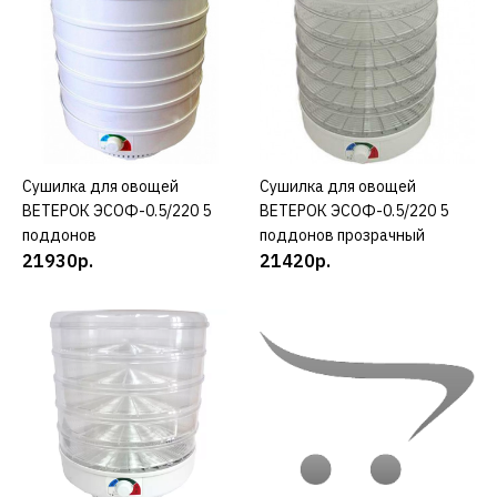
7874р.
КУПИТЬ
ДОБАВИТЬ К СРАВНЕНИЮ
Сушилка для овощей
КУПИТЬ
Сушилка для овощей
КУПИТЬ
ДОБАВИТЬ В ПОЖЕЛАНИЯ
ВЕТЕРОК ЭСОФ-0.5/220 5
ВЕТЕРОК ЭСОФ-0.5/220 5
поддонов
поддонов прозрачный
ВЕТЕРОК
21930р.
21420р.
Сушилка для овощей
ВЕТЕРОК 2 ЭСОФ 2-
0.6/220 6 решеток белый
21525р.
КУПИТЬ