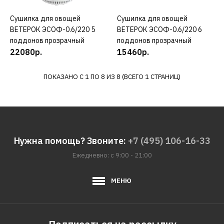
ДОБАВИТЬ К СРАВНЕНИЮ
ДОБАВИТЬ В ПОЖЕЛАНИЯ
Сушилка для овощей
КУПИТЬ
Сушилка для овощей
КУПИТЬ
ВЕТЕРОК ЭСОФ-0.6/220 5
ВЕТЕРОК ЭСОФ-0.6/220 6
ВЕТЕРОК
поддонов прозрачный
поддонов прозрачный
Сушилка для овощей
22080р.
15460р.
ВЕТЕРОК ЭСОФ-0.5/220 5
поддонов
ПОКАЗАНО С 1 ПО 8 ИЗ 8 (ВСЕГО 1 СТРАНИЦ)
21930р.
КУПИТЬ
Нужна помощь? Звоните:
+7 (495) 106-16-33
ДОБАВИТЬ К СРАВНЕНИЮ
Ежедневно: с 9:00 - 21:00
ДОБАВИТЬ В ПОЖЕЛАНИЯ
МЕНЮ
ВЕТЕРОК
Сушилка для овощей
ВЕТЕРОК ЭСОФ-0.5/220 5