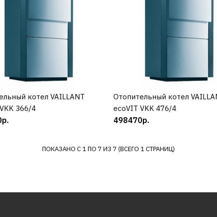
72000р.
КУПИТЬ
ДОБАВИТЬ К СРАВНЕНИЮ
ДОБАВИТЬ В ПОЖЕЛАНИЯ
ельный котел VAILLANT
КУПИТЬ
Отопительный котел VAILLA
КУПИТЬ
 VKK 366/4
ecoVIT VKK 476/4
р.
498470р.
VAILLANT
Отопительный котел
VAILLANT eloBLOCK VE 
ПОКАЗАНО С 1 ПО 7 ИЗ 7 (ВСЕГО 1 СТРАНИЦ)
70560р.