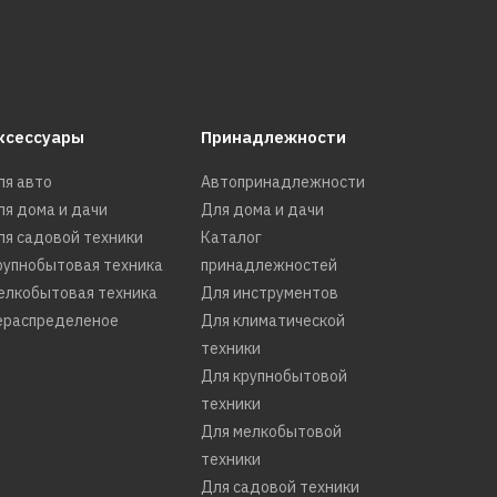
ксессуары
Принадлежности
ля авто
Автопринадлежности
ля дома и дачи
Для дома и дачи
9
ля садовой техники
Каталог
рупнобытовая техника
принадлежностей
елкобытовая техника
Для инструментов
ераспределеное
Для климатической
техники
Для крупнобытовой
техники
Для мелкобытовой
техники
Для садовой техники