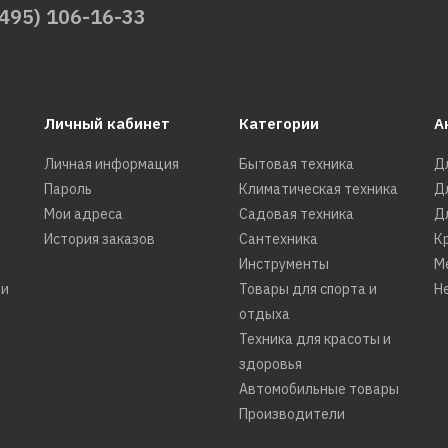
КУПИТЬ
(495) 106-16-33
ДОБАВИТЬ К СРАВНЕНИЮ
ДОБАВИТЬ В ПОЖЕЛАНИЯ
Личный кабинет
Категории
А
VAILLANT
Личная информация
Бытовая техника
Д
Отопительный котел
Пароль
Климатическая техника
Д
VAILLANT eloBLOCK VE 
Мои адреса
Садовая техника
Д
История заказов
Сантехника
К
Инструменты
М
ти
Товары для спорта и
Н
71000р.
отдыха
Техника для красоты и
КУПИТЬ
здоровья
Автомобильные товары
ДОБАВИТЬ К СРАВНЕНИЮ
Производители
ДОБАВИТЬ В ПОЖЕЛАНИЯ