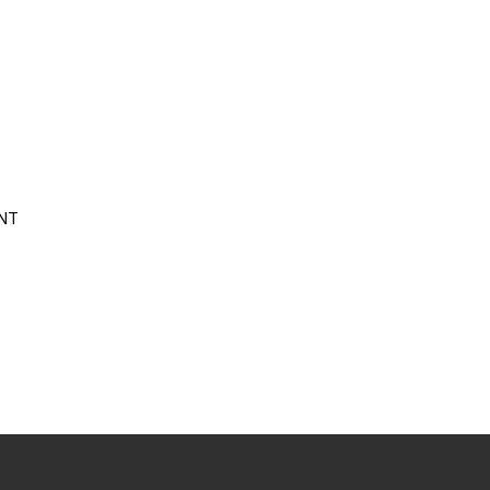
NT
14