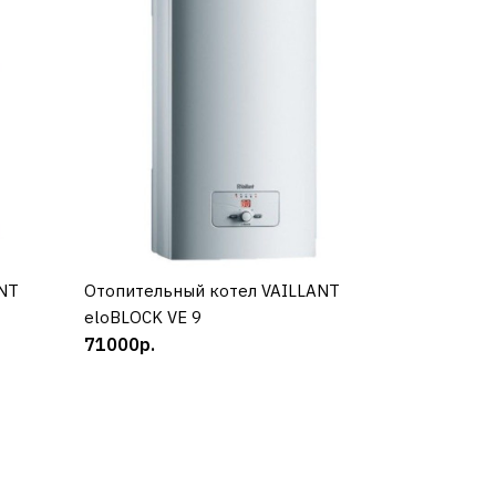
 VSC
NT
Отопительный котел VAILLANT
КУПИТЬ
eloBLOCK VE 9
71000р.
12