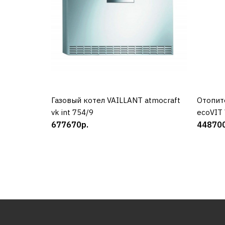
Газовый котел VAILLANT atmocraft
КУПИТЬ
Отопит
vk int 754/9
ecoVIT
677670р.
448700