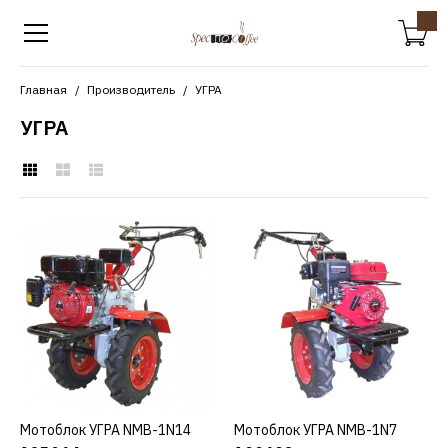
Главная
Производитель
УГРА
УГРА
УГРА
Мотоблок УГРА NMB-1N14
125064р.
КУПИТЬ
ДОБАВИТЬ К СРАВНЕНИЮ
Мотоблок УГРА NMB-1N14
КУПИТЬ
Мотоблок УГРА NMB-1N7
КУПИТЬ
ДОБАВИТЬ В ПОЖЕЛАНИЯ