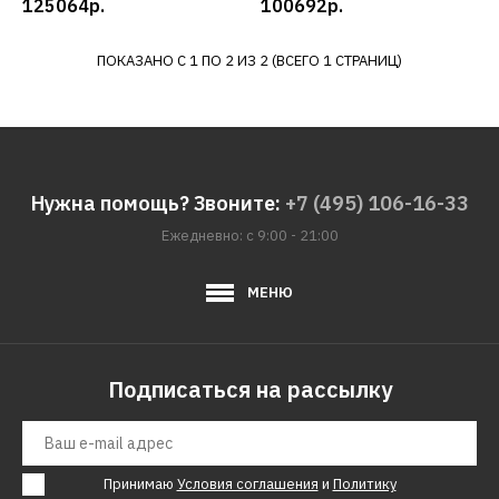
125064р.
100692р.
УГРА
ПОКАЗАНО С 1 ПО 2 ИЗ 2 (ВСЕГО 1 СТРАНИЦ)
Мотоблок УГРА NMB-1N7
100692р.
КУПИТЬ
Нужна помощь? Звоните:
+7 (495) 106-16-33
Ежедневно: с 9:00 - 21:00
ДОБАВИТЬ К СРАВНЕНИЮ
ДОБАВИТЬ В ПОЖЕЛАНИЯ
МЕНЮ
Подписаться на рассылку
Принимаю
Условия соглашения
и
Политику