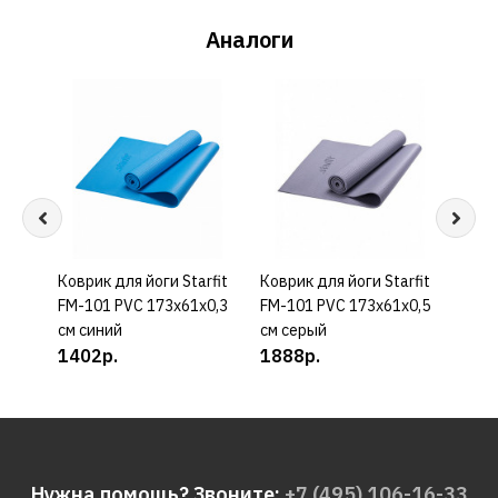
Аналоги
Коврик для йоги Starfit
КУПИТЬ
Коврик для йоги Starfit
КУПИТЬ
Трен
FM-101 PVC 173x61x0,3
FM-101 PVC 173x61x0,5
Adid
см синий
см серый
628
1402р.
1888р.
Нужна помощь? Звоните:
+7 (495) 106-16-33