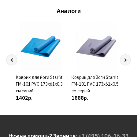
Аналоги
Коврик для йоги Starfit
КУПИТЬ
Коврик для йоги Starfit
КУПИТЬ
Трен
FM-101 PVC 173x61x0,3
FM-101 PVC 173x61x0,5
Adid
см синий
см серый
628
1402р.
1888р.
Нужна помощь? Звоните:
+7 (495) 106-16-33