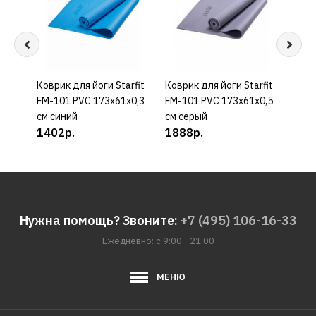
Коврик для йоги Starfit
КУПИТЬ
Коврик для йоги Starfit
КУПИТЬ
Трен
FM-101 PVC 173x61x0,3
FM-101 PVC 173x61x0,5
Adid
см синий
см серый
628
1402р.
1888р.
Нужна помощь? Звоните:
+7 (495) 106-16-33
Ежедневно: с 9:00 - 21:00
МЕНЮ