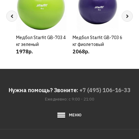
Медбол Starfit GB-703 4
КУПИТЬ
Медбол Starfit GB-703 6
КУПИТЬ
Медб
кг зеленый
кг фиолетовый
702 
1978р.
2068р.
403
Нужна помощь? Звоните:
+7 (495) 106-16-33
Ежедневно: с 9:00 - 21:00
МЕНЮ