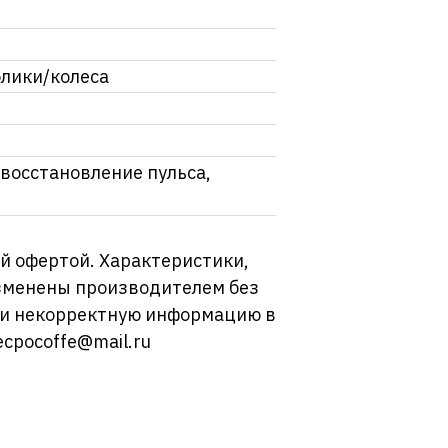
олики/колеса
восстановление пульса,
й офертой. Характеристики,
изменены производителем без
ли некорректную информацию в
ecpocoffe@mail.ru