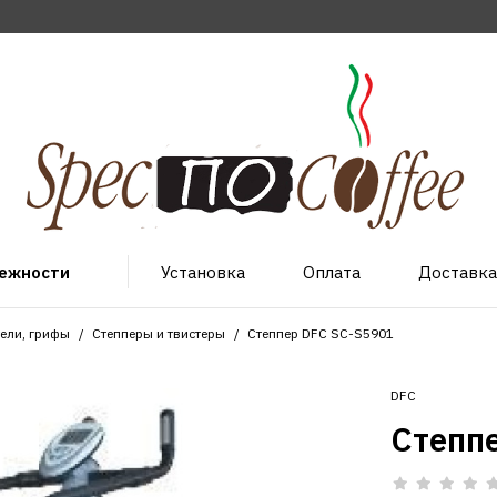
лежности
Установка
Оплата
Доставка
тели, грифы
Степперы и твистеры
Степпер DFC SC-S5901
DFC
Степп