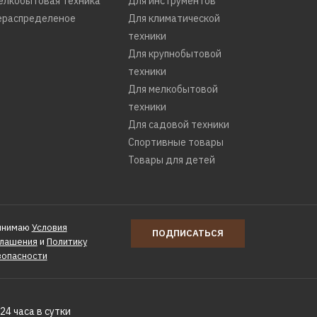
елкобытовая техника
Для инструментов
ераспределеное
Для климатической
техники
Для крупнобытовой
техники
Для мелкобытовой
техники
Для садовой техники
Спортивные товары
Товары для детей
инимаю
Условия
ПОДПИСАТЬСЯ
глашения
и
Политику
зопасности
24 часа в сутки