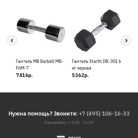
Гантель MB Barbell MB-
КУПИТЬ
Гантель Starfit DB-301 6
КУПИТЬ
Гиря 
FitM-7
кг черная
темн
7416р.
5362р.
157
Нужна помощь? Звоните:
+7 (495) 106-16-33
Ежедневно: с 9:00 - 21:00