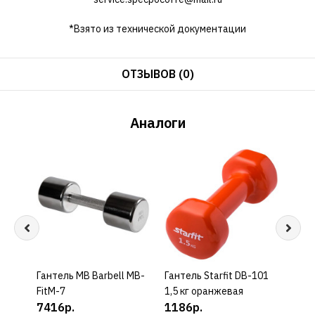
*Взято из технической документации
ОТЗЫВОВ (0)
Аналоги
Гантель MB Barbell MB-
КУПИТЬ
Гантель Starfit DB-101
КУПИТЬ
Гант
FitM-7
1,5 кг оранжевая
2,5 
7416р.
1186р.
192