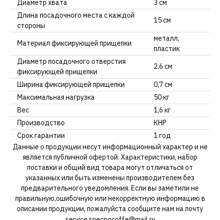
Диаметр хвата
3 см
Длина посадочного места с каждой
15 см
стороны
металл,
Материал фиксирующей прищепки
пластик
Диаметр посадочного отверстия
2,6 см
фиксирующей прищепки
Ширина фиксирующей прищепки
0,7 см
Максимальная нагрузка
50 кг
Вес
1,6 кг
Производство
КНР
Срок гарантии
1 год
Данные о продукции несут информационный характер и не
является публичной офертой. Характеристики, набор
поставки и общий вид товара могут отличаться от
указанных или быть изменены производителем без
предварительного уведомления. Если вы заметили не
правильную,ошибочную или некорректную информацию в
описании продукции, пожалуйста сообщите нам на почту
service.specpocoffe@mail.ru