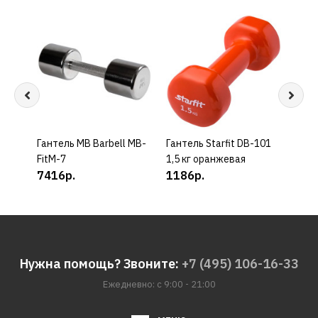
Гантель MB Barbell MB-
КУПИТЬ
Гантель Starfit DB-101
КУПИТЬ
Гант
FitM-7
1,5 кг оранжевая
2,5 
7416р.
1186р.
192
Нужна помощь? Звоните:
+7 (495) 106-16-33
Ежедневно: с 9:00 - 21:00