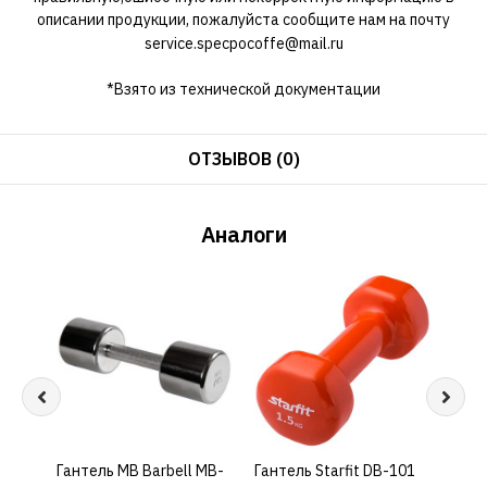
описании продукции, пожалуйста сообщите нам на почту
service.specpocoffe@mail.ru
*Взято из технической документации
ОТЗЫВОВ (0)
Аналоги
Гантель MB Barbell MB-
КУПИТЬ
Гантель Starfit DB-101
КУПИТЬ
Гант