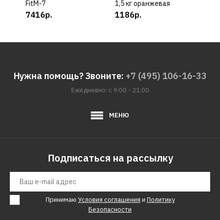
FitM-7
1,5 кг оранжевая
2,5 
7416р.
1186р.
192
Нужна помощь? Звоните:
+7 (495) 106-16-33
Ежедневно: с 9:00 - 21:00
МЕНЮ
Подписаться на рассылку
Принимаю
Условия соглашения
и
Политику
Безопасности