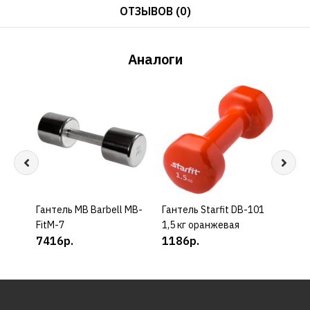
ОТЗЫВОВ (0)
Аналоги
Гантель MB Barbell MB-
КУПИТЬ
Гантель Starfit DB-101
КУПИТЬ
Гант
FitM-7
1,5 кг оранжевая
2,5 
7416р.
1186р.
192