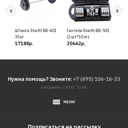
Штанга Starfit BB-401
КУПИТЬ
Гантели Starfit BB-501
КУПИТЬ
Гант
35 кг
(2 шт*10 кг)
кг M
17188р.
20662р.
172
Нужна помощь? Звоните:
+7 (495) 106-16-33
Ежедневно: с 9:00 - 21:00
МЕНЮ
Подписаться на рассылку