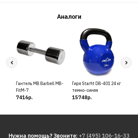
Аналоги
Гантель MB Barbell MB-
КУПИТЬ
Гиря Starfit DB-401 24 кг
КУПИТЬ
Гиря 
FitM-7
темно-синяя
зеле
7416р.
15748р.
707
Нужна помощь? Звоните:
+7 (495) 106-16-33