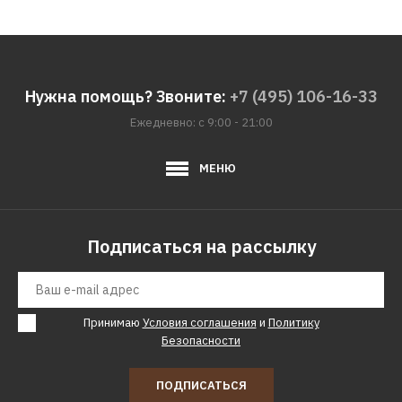
82782р.
КУПИТЬ
Нужна помощь? Звоните:
+7 (495) 106-16-33
ДОБАВИТЬ К СРАВНЕНИЮ
Ежедневно: с 9:00 - 21:00
ДОБАВИТЬ В ПОЖЕЛАНИЯ
МЕНЮ
DFC
Гребной тренажер DFC
R7108P
Подписаться на рассылку
104382р.
КУПИТЬ
Принимаю
Условия соглашения
и
Политику
Безопасности
ДОБАВИТЬ К СРАВНЕНИЮ
ДОБАВИТЬ В ПОЖЕЛАНИЯ
ПОДПИСАТЬСЯ