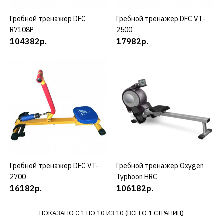
ДОБАВИТЬ В ПОЖЕЛАНИЯ
Гребной тренажер DFC
КУПИТЬ
Гребной тренажер DFC VT-
КУПИТЬ
R7108P
2500
DFC
104382р.
17982р.
Гребной тренажер DFC
R71061
53982р.
КУПИТЬ
ДОБАВИТЬ К СРАВНЕНИЮ
ДОБАВИТЬ В ПОЖЕЛАНИЯ
Гребной тренажер DFC VT-
КУПИТЬ
Гребной тренажер Oxygen
КУПИТЬ
2700
Typhoon HRC
DFC
16182р.
106182р.
Гребной тренажер DFC
R7108
ПОКАЗАНО С 1 ПО 10 ИЗ 10 (ВСЕГО 1 СТРАНИЦ)