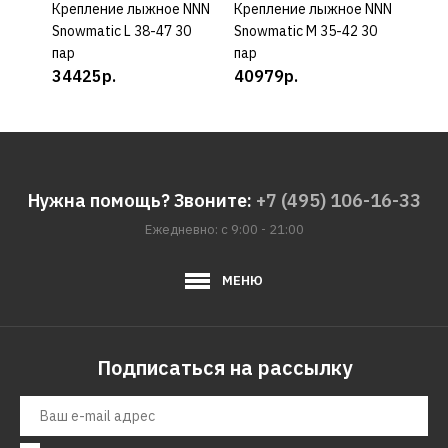
Крепление лыжное NNN
КУПИТЬ
Крепление лыжное NNN
КУПИТЬ
Креп
Snowmatic L 38-47 30
Snowmatic M 35-42 30
Snow
пар
пар
пар
34425р.
40979р.
342
Нужна помощь? Звоните:
+7 (495) 106-16-33
Ежедневно: с 9:00 - 21:00
МЕНЮ
Подписаться на рассылку