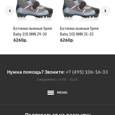
Ботинки лыжные Spine
КУПИТЬ
Ботинки лыжные Spine
КУПИТЬ
Боти
Baby 101 NNN 29-30
Baby 101 NNN 31-32
Baby
6260р.
6260р.
626
Нужна помощь? Звоните:
+7 (495) 106-16-33
Ежедневно: с 9:00 - 21:00
МЕНЮ
Подписаться на рассылку