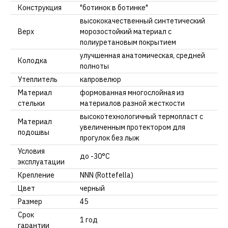
Конструкция
"ботинок в ботинке"
высококачественный синтетический
Верх
морозостойкий материал с
полиуретановым покрытием
улучшенная анатомическая, средней
Колодка
полноты
Утеплитель
капровелюр
Материал
формованная многослойная из
стельки
материалов разной жесткости
высокотехнологичный термопласт с
Материал
увеличенным протектором для
подошвы
прогулок без лыж
Условия
до -30°С
эксплуатации
Крепление
NNN (Rottefella)
Цвет
черный
Размер
45
Срок
1 год
гарантии