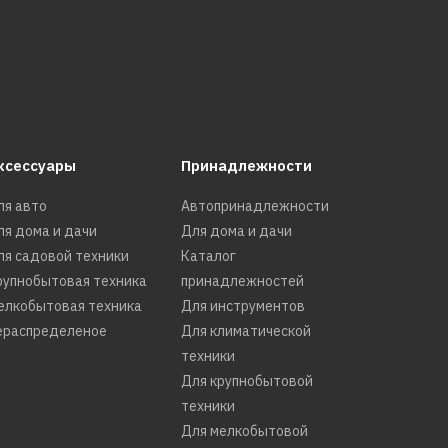
ксессуары
Принадлежности
ля авто
Автопринадлежности
ля дома и дачи
Для дома и дачи
ля садовой техники
Каталог
рупнобытовая техника
принадлежностей
елкобытовая техника
Для инструментов
ераспределеное
Для климатической
техники
Для крупнобытовой
техники
Для мелкобытовой