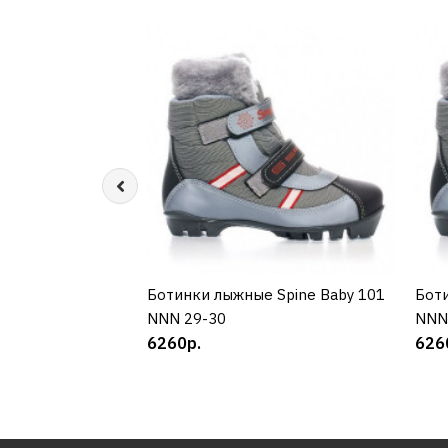
Ботинки лыжные Spine Baby 101
КУПИТЬ
Боти
NNN 29-30
NNN
6260р.
626