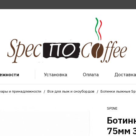
лежности
Установка
Оплата
Доставка
уары и принадлежности
Все для лыж и сноубордов
Ботинки лыжные Spi
SPINE
Ботин
75мм 