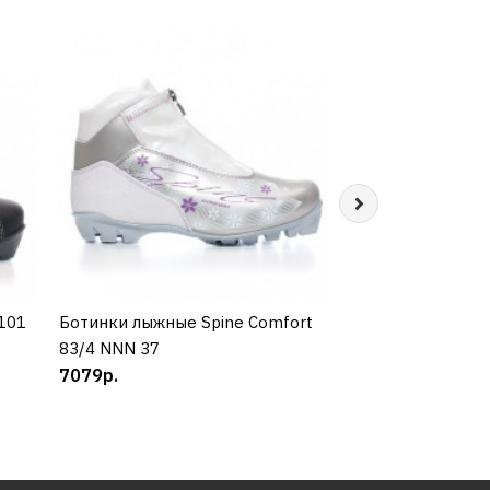
101
Ботинки лыжные Spine Comfort
КУПИТЬ
Ботинки лыжные 
КУП
83/4 NNN 37
83/7 NNN 41
7079р.
6894р.