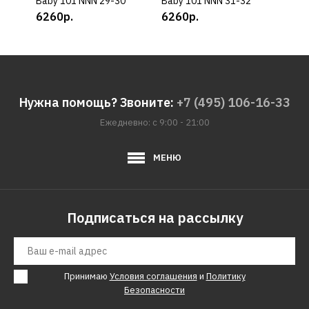
Baby 101 NNN 29-30
Baby 101 NNN 31-32
Baby
6260р.
6260р.
626
Нужна помощь? Звоните:
+7 (495) 106-16-33
Ежедневно: с 9:00 - 21:00
МЕНЮ
Подписаться на рассылку
Принимаю
Условия соглашения
и
Политику
Безопасности