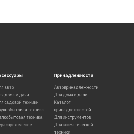
ксессуары
Принадлежности
ля авто
Автопринадлежности
ля дома и дачи
Для дома и дачи
ля садовой техники
Каталог
рупнобытовая техника
принадлежностей
елкобытовая техника
Для инструментов
ераспределеное
Для климатической
техники