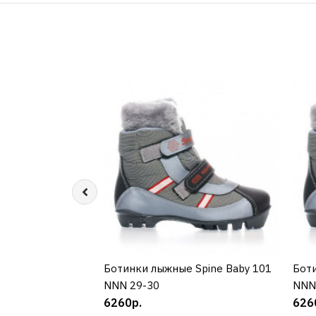
Ботинки лыжные Spine Baby 101
КУПИТЬ
Боти
NNN 29-30
NNN
6260р.
626