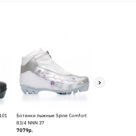
101
Ботинки лыжные Spine Comfort
КУПИТЬ
Ботинки лыжные 
КУП
83/4 NNN 37
83/7 NNN 41
7079р.
6894р.