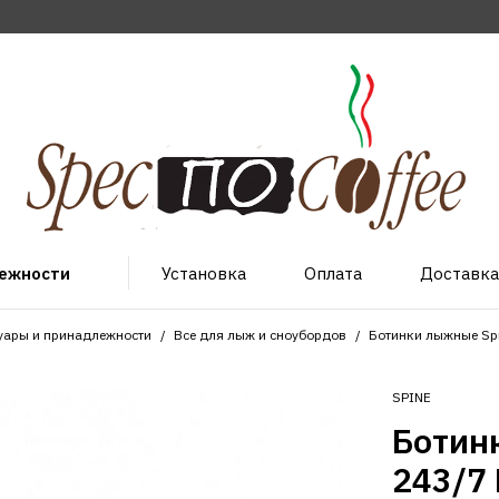
лежности
Установка
Оплата
Доставка
уары и принадлежности
Все для лыж и сноубордов
Ботинки лыжные Spi
SPINE
Ботин
243/7