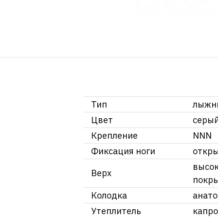
Тип
лыжн
Цвет
серы
Крепление
NNN
Фиксация ноги
откр
высок
Верх
покр
Колодка
анато
Утеплитель
капр