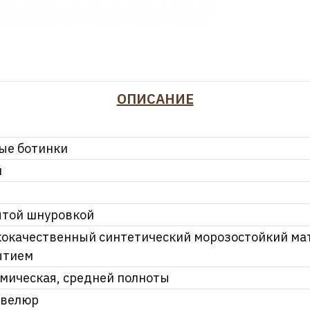
ОПИСАНИЕ
ые ботинки
й
ытой шнуровкой
окачественный синтетический морозостойкий ма
ытием
мическая, средней полноты
овелюр