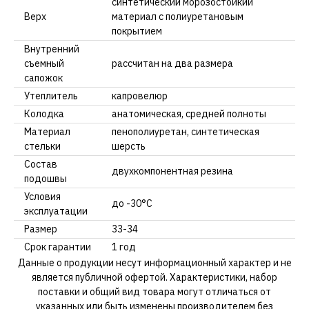
синтетический морозостойкий
Верх
материал с полиуретановым
покрытием
Внутренний
съемный
рассчитан на два размера
сапожок
Утеплитель
капровелюр
Колодка
анатомическая, средней полноты
Материал
пенополиуретан, синтетическая
стельки
шерсть
Состав
двухкомпонентная резина
подошвы
Условия
до -30°С
эксплуатации
Размер
33-34
Срок гарантии
1 год
Данные о продукции несут информационный характер и не
является публичной офертой. Характеристики, набор
поставки и общий вид товара могут отличаться от
указанных или быть изменены производителем без