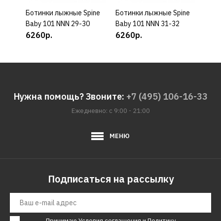
Ботинки лыжные Spine
КУПИТЬ
Ботинки лыжные Spine
КУПИТЬ
Боти
Baby 101 NNN 29-30
Baby 101 NNN 31-32
Baby
6260р.
6260р.
626
Нужна помощь? Звоните:
+7 (495) 106-16-33
Ежедневно: с 9:00 - 21:00
МЕНЮ
Подписаться на рассылку
Принимаю
Условия соглашения
и
Политику