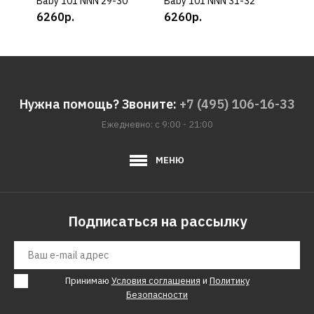
Baby 101 NNN 29-30
Baby 101 NNN 31-32
Baby
6260р.
6260р.
626
Нужна помощь? Звоните:
+7 (495) 106-16-33
Ежедневно: с 9:00 - 21:00
МЕНЮ
Подписаться на рассылку
Принимаю
Условия соглашения
и
Политику
Безопасности