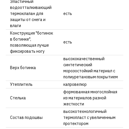
Эластичный
водоотталкивающий
термоклапан для
есть
защиты от снега и
влаги
Конструкция "ботинок
в ботинке",
есть
позволяющая лучше
фиксировать ногу
высококачественный
синтетический
Верх ботинка
морозостойкий материал с
полиуретановым покрытием
Утеплитель
капровелюр
формованная многослойная
Стелька
из материалов разной
жесткости
высокотехнологичный
Состав подошвы
термопласт с увеличенным
протектором