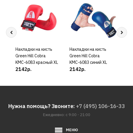
Накладки на кисть
КУПИТЬ
Накладки на кисть
КУПИТЬ
Накл
Green Hill Cobra
Green Hill Cobra
Gree
KMС-6083 красный XL
KMС-6083 синий XL
6133
2142р.
2142р.
106
Нужна помощь? Звоните:
+7 (495) 106-16-33
Ежедневно: с 9:00 - 21:00
МЕНЮ