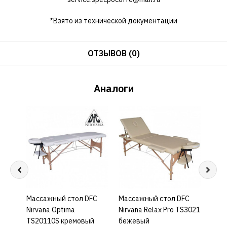
*Взято из технической документации
ОТЗЫВОВ (0)
Аналоги
Массажный стол DFC
КУПИТЬ
Массажный стол DFC
КУПИТЬ
Масс
Nirvana Optima
Nirvana Relax Pro TS3021
Nirv
TS20110S кремовый
бежевый
горч