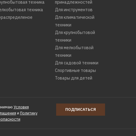
рупнобытовая техника
принадлежностей
елкобытовая техника
Для инструментов
ераспределеное
Для климатической
техники
Для крупнобытовой
техники
Для мелкобытовой
техники
Для садовой техники
Спортивные товары
Товары для детей
инимаю
Условия
ПОДПИСАТЬСЯ
глашения
и
Политику
зопасности