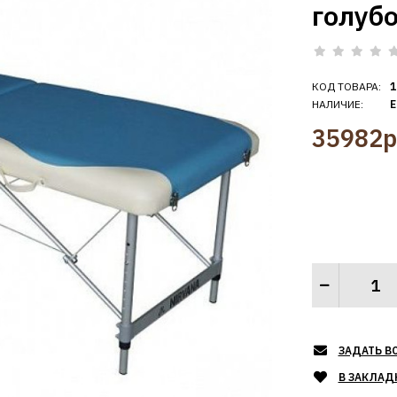
голуб
КОД ТОВАРА:
1
НАЛИЧИЕ:
Е
35982р
ЗАДАТЬ В
В ЗАКЛАД