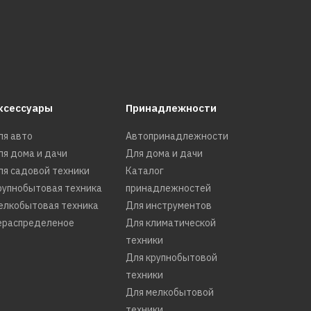
ксессуары
Принадлежности
ля авто
Автопринадлежности
ля дома и дачи
Для дома и дачи
ля садовой техники
Каталог
рупнобытовая техника
принадлежностей
елкобытовая техника
Для инструментов
ераспределеное
Для климатической
техники
Для крупнобытовой
техники
Для мелкобытовой
техники