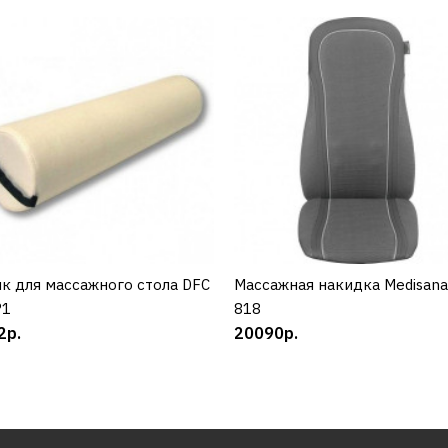
к для массажного стола DFC
КУПИТЬ
Массажная накидка Medisan
КУПИТЬ
P1
818
2р.
20090р.