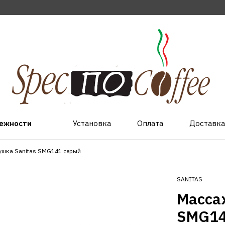
лежности
Установка
Оплата
Доставка
шка Sanitas SMG141 серый
SANITAS
Масса
SMG14