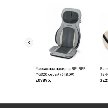
Массажная накидка BEURER
КУПИТЬ
Вали
MG320 серый (648.09)
TS-
20789р.
322