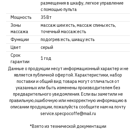
размещения в шкафу, легкое управление
с помощью пульта
Мощность
35 Вт
Зоны
массаж шеи:есть, массаж спины:есть,
массажа
точечный массаж:есть
Функции
подогрев:есть, шиацу:есть
Цвет
серый
Срок
1 год
гарантии
Данные о продукции несут информационный характер и не
является публичной офертой. Характеристики, набор
поставки и общий вид товара могут отличаться от
указанных или быть изменены производителем без
предварительного уведомления. Если вы заметили не
правильную,ошибочную или некорректную информацию в
описании продукции, пожалуйста сообщите нам на почту
service.specpocoffe@mail.ru
*Взято из технической документации