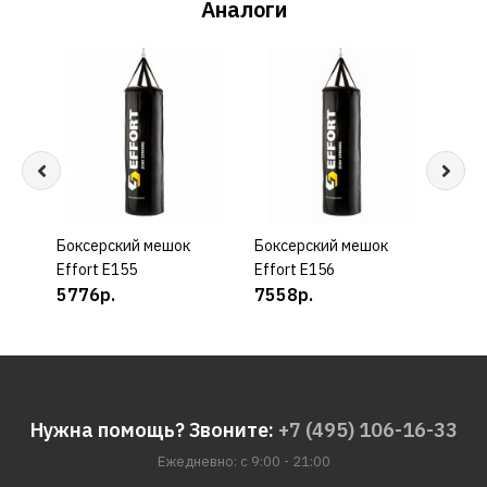
Аналоги
Боксерский мешок
КУПИТЬ
Боксерский мешок
КУПИТЬ
Бокс
Effort E155
Effort E156
Effo
5776р.
7558р.
835
Нужна помощь? Звоните:
+7 (495) 106-16-33
Ежедневно: с 9:00 - 21:00