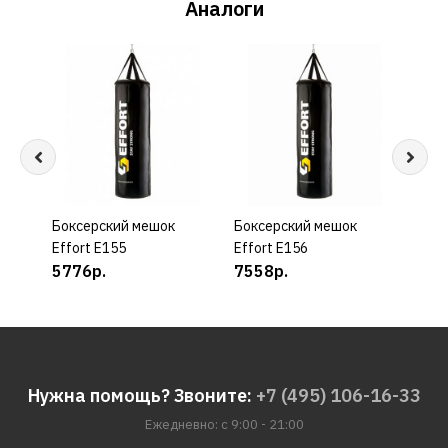
Аналоги
Боксерский мешок
КУПИТЬ
Боксерский мешок
КУПИТЬ
Бокс
Effort E155
Effort E156
Effo
5776р.
7558р.
835
Нужна помощь? Звоните:
+7 (495) 106-16-33
Ежедневно: с 9:00 - 21:00