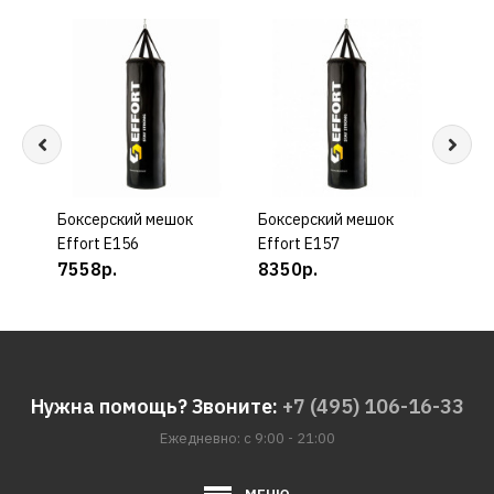
Боксерский мешок
КУПИТЬ
Боксерский мешок
КУПИТЬ
Бокс
Effort E156
Effort E157
Effo
7558р.
8350р.
102
Нужна помощь? Звоните:
+7 (495) 106-16-33
Ежедневно: с 9:00 - 21:00