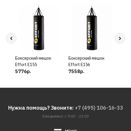
Боксерский мешок
КУПИТЬ
Боксерский мешок
КУПИТЬ
Бокс
Effort E155
Effort E156
Effo
5776р.
7558р.
835
Нужна помощь? Звоните:
+7 (495) 106-16-33
Ежедневно: с 9:00 - 21:00