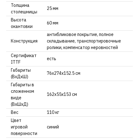
Толщина
25 мм
столешницы
Высота
60 мм
окантовки
антибликовое покрытие, полное
Конструкция
складывание, транспортировочные
ролики, компенсатор неровностей
Сертификат
есть
ITTF
Габариты
76x274х152.5 см
(ВхДхШ)
Габариты в
сложенном
162x55x153 см
виде
(ВхШхД)
Вес
110 кг
Цвет
игровой
синий
поверхности